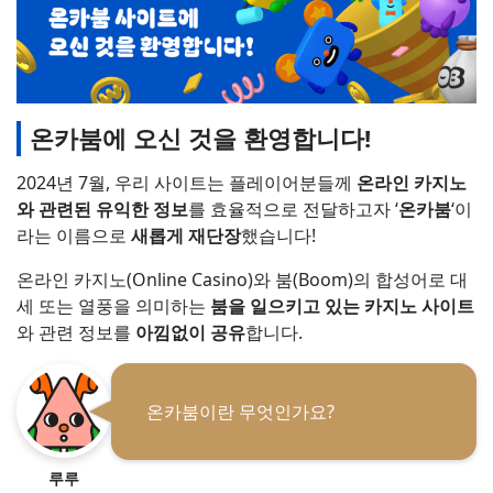
온카붐에 오신 것을 환영합니다!
2024년 7월, 우리 사이트는 플레이어분들께
온라인 카지노
와 관련된 유익한 정보
를 효율적으로 전달하고자 ‘
온카붐
‘이
라는 이름으로
새롭게 재단장
했습니다!
온라인 카지노(Online Casino)와 붐(Boom)의 합성어로 대
세 또는 열풍을 의미하는
붐을 일으키고 있는 카지노 사이트
와 관련 정보를
아낌없이 공유
합니다.
온카붐이란 무엇인가요?
루루