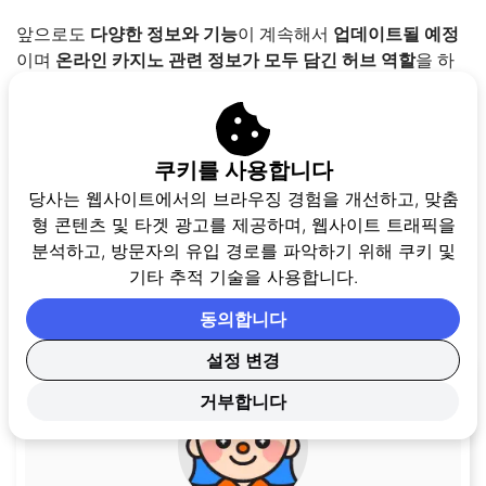
앞으로도
다양한 정보와 기능
이 계속해서
업데이트될 예정
이며
온라인 카지노 관련 정보가 모두 담긴 허브 역할
을 하
고자 최선을 다할 것입니다.
온카붐 사이트를 편안하게 이용해 주
쿠키를 사용합니다
시고, 문의 사항이 있다면 언제든 의견
당사는 웹사이트에서의 브라우징 경험을 개선하고, 맞춤
을 보내주시기 바랍니다! 📧
형 콘텐츠 및 타겟 광고를 제공하며, 웹사이트 트래픽을
도리
분석하고, 방문자의 유입 경로를 파악하기 위해 쿠키 및
기타 추적 기술을 사용합니다.
작성자
동의합니다
설정 변경
거부합니다