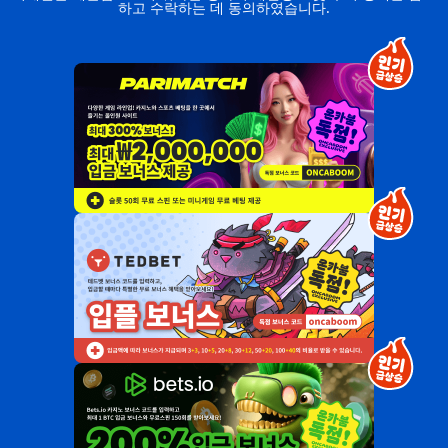
하고 수락하는 데 동의하였습니다.