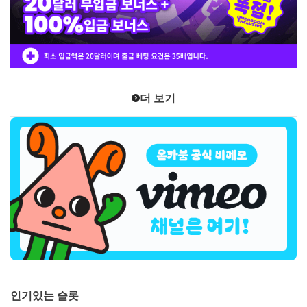
더 보기
인기있는 슬롯