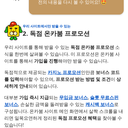
전의 내용을 다시 볼 수 있어요! 🤩
우리 사이트에서만 받을 수 있는
2. 독점 온카붐 프로모션
우리 사이트를 통해 받을 수 있는
독점 온카붐 프로모션
소
식을 한번에 살펴볼 수 있습니다. 이 프로모션은 온카붐 사
이트를 통해서
가입을 진행
해야만 받을 수 있습니다.
독점적으로 제공되는
카지노 프로모션
인만큼
보너스 코드
를 입력
해야할 수 있으며,
프로모션 받는 방법 및 조건
이
상
세하게 안내
되어 있습니다.
대부분
가입 즉시 지급
되는
무입금 보너스
,
슬롯 무료스핀
보너스
, 손실한 금액을 돌려받을 수 있는
캐시백 보너스
로
구성됩니다. 온카붐 사이트 메인 화면에서 살짝 스크롤을 내
리면 일목요연하게 정리된
독점 프로모션 혜택
을 찾아볼 수
있습니다!