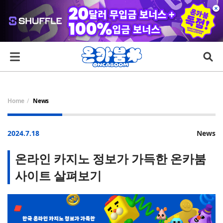
Home
News
2024.7.18
News
온라인 카지노 정보가 가득한 온카붐
사이트 살펴보기