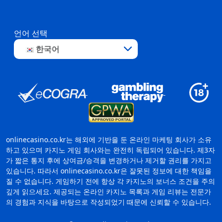
언어 선택
한국어
onlinecasino.co.kr는 해외에 기반을 둔 온라인 마케팅 회사가 소유
하고 있으며 카지노 게임 회사와는 완전히 독립되어 있습니다. 제3자
가 짧은 통지 후에 상여금/승격을 변경하거나 제거할 권리를 가지고
있습니다. 따라서 onlinecasino.co.kr은 잘못된 정보에 대한 책임을
질 수 없습니다. 게임하기 전에 항상 각 카지노의 보너스 조건을 주의
깊게 읽으세요. 제공되는 온라인 카지노 목록과 게임 리뷰는 전문가
의 경험과 지식을 바탕으로 작성되었기 때문에 신뢰할 수 있습니다.