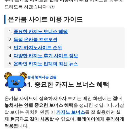
드리도록 하겠습니다. 👀
온카붐 사이트 이용 가이드
중요한 카지노 보너스 혜택
독점 온카붐 프로모션
인기 카지노사이트 순위
다양한 카지노 후기 사이트 정보
온라인 카지노 업계의 최신 뉴스
절대 놓쳐서는 안될
1. 중요한 카지노 보너스 혜택
온카붐 사이트에 접속하자마자 보이는 메인 화면에는
절대
놓쳐서는 안될 중요한 보너스 혜택
을 정리한 것입니다. 가장
잘 보이는 위치한 만큼 이
카지노 보너스
를 잘 활용하면
실
제 현금과도 같이 사용
할 수 있으며,
플레이어에게 유리하게
적용
됩니다.