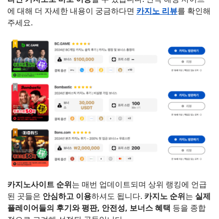
에 대해 더 자세한 내용이 궁금하다면
카지노 리뷰
를 확인해
주세요.
카지노사이트 순위
는 매번 업데이트되며 상위 랭킹에 언급
된 곳들은
안심하고 이용
하셔도 됩니다.
카지노 순위
는
실제
플레이어들의 후기와 평판, 안전성, 보너스 혜택
등을 종합