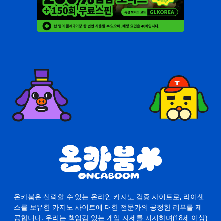
온카붐은 신뢰할 수 있는 온라인 카지노 검증 사이트로, 라이센
스를 보유한 카지노 사이트에 대한 전문가의 공정한 리뷰를 제
공합니다. 우리는 책임감 있는 게임 자세를 지지하며(18세 이상)