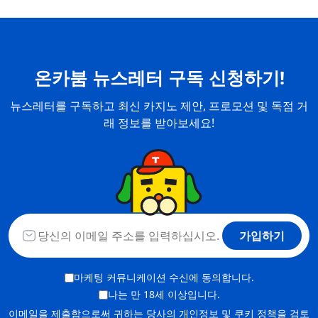
온카붐 뉴스레터 구독 신청하기!
뉴스레터를 구독하고 최신 카지노 제안, 프로모션 및 독점 거
래 정보를 받아보세요!
가입하기
마케팅 커뮤니케이션 수신에 동의합니다.
나는 만 18세 이상입니다.
이메일을 제출함으로써 귀하는 당사의 개인정보 및 쿠키 정책을 검토