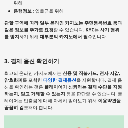
위해
은행정보
: 입출금을 위해
관할 구역에 따라 일부 온라인 카지노는 주민등록번호 등과
같은 정보를 추가로 요청
할 수 있습니다.
KYC
는
사기 행위
를 방지
하기 위해
대부분의 카지노에서 필수
입니다.
3. 결제 옵션 확인하기
최고의 온라인 카지노에서는
신용 및 직불카드, 전자 지갑,
암호화폐
를 포함한
다양한 결제옵션
을 지원합니다. 결제 옵
션을 확인하는 것은
플레이어가 신뢰하는 결제 수단을 지원
하는지, 믿고 거래할 수 있는지
등을 판단할 수 있습니다. 플
레이어는 입출금에 대해 자세히 알아보기 위해
이용약관을
꼼꼼히 검토
해야 합니다.