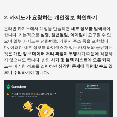
2. 카지노가 요청하는 개인정보 확인하기
온라인 카지노에서 계정을 만들려면
세부 정보를 입력
해야
합니다. 기본적으로
실명, 생년월일, 이메일
이 요구될 수 있
으며 일부 카지노는 전화번호, 거주지 주소 등을 포함합니
다. 이러한 세부 정보를 라이센스가 있는 카지노와 공유하는
것은
개인 정보 데이터 처리 과정이 투명
하기 때문에 걱정하
지 않으셔도 됩니다. 반면
사기 및 블랙 리스트에 오른 카지
노
는
이러한 정보를 입력하면
심각한 문제에 직면할 수도 있
으니 주의
하셔야 합니다.