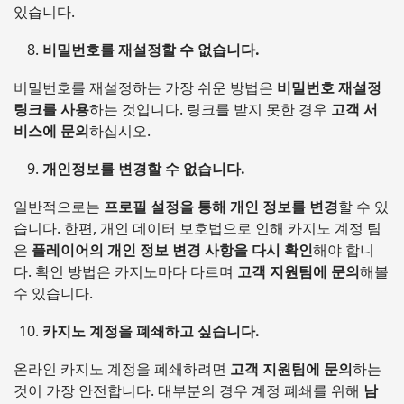
있습니다.
비밀번호를 재설정할 수 없습니다.
비밀번호를 재설정하는 가장 쉬운 방법은
비밀번호 재설정
링크를 사용
하는 것입니다. 링크를 받지 못한 경우
고객 서
비스에 문의
하십시오.
개인정보를 변경할 수 없습니다.
일반적으로는
프로필 설정을 통해 개인 정보를 변경
할 수 있
습니다. 한편, 개인 데이터 보호법으로 인해 카지노 계정 팀
은
플레이어의 개인 정보 변경 사항을 다시 확인
해야 합니
다. 확인 방법은 카지노마다 다르며
고객 지원팀에 문의
해볼
수 있습니다.
카지노 계정을 폐쇄하고 싶습니다.
온라인 카지노 계정을 폐쇄하려면
고객 지원팀에 문의
하는
것이 가장 안전합니다. 대부분의 경우 계정 폐쇄를 위해
남