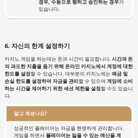
경우, 수동으로 평하고 승인하는 경우
가
있습니다.
6. 자신의 한계 설정하기
카지노 게임을 하는데는 돈과 시간이 필요합니다.
시간과 돈
의 과도한 지출을 돕기 위해 온라인 카지노에서 계정에 대한
한도를 설정
할 수 있습니다. 대부분의 카지노에는
예금 및
손실 한도를 설정하여 자금을 관리
할 수 있으며
게임에 소비
하는 시간을 제어하기 위한 세션 제한을 설정
할 수도 있습니
다.
알고 계셨나요?
성공적인 플레이어는 자금을 현명하게 관리합니다.
게임을 하면서
플레이어는 잃을 수 있는 예산을 계