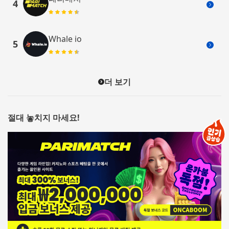
4
Whale io
5
더 보기
절대 놓치지 마세요!