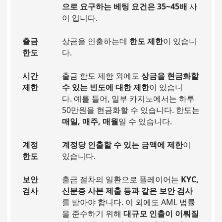
으로 요구하는 베팅 요건은 35~45배
사
이 입니다.
출금
상금을 인출하는데
한도 제한
이 있습니
한도
다.
시간
출금 한도 제한 외에도
상금을 현금화할
제한
수 있는 빈도에 대한 제한
이 있습니
다. 예를 들어, 일부 카지노에서는 하루
50만원을 현금화할 수 있습니다. 한도는
매일, 매주, 매월
일 수 있습니다.
계정
계정당 인출할 수 있는 금액에 제한
이
한도
있습니다.
보안
출금 절차의 일환으로 플레이어는
KYC,
검사
신분증 사본 제출 등과 같은 보안 검사
를 받아야 합니다. 이 외에도 AML 법률
을 준수하기 위해
대규모 인출이 이뤄질