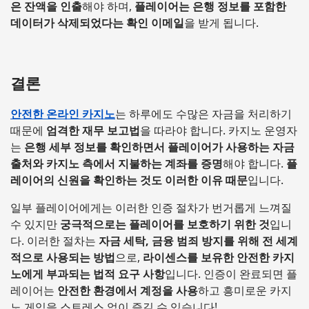
은 잔액을 인출
해야 하며,
플레이어는 은행 정보를 포함한
데이터가 삭제되었다는 확인 이메일
을 받게 됩니다.
결론
안전한 온라인 카지노
는 하루에도 수많은 자금을 처리하기
때문에
엄격한 재무 보고법
을 따라야 합니다. 카지노 운영자
는
은행 세부 정보를 확인하면서 플레이어가 사용하는 자금
출처와 카지노 측에서 지불하는 계좌를 증명
해야 합니다.
플
레이어의 신원을 확인하는 것도 이러한 이유 때문
입니다.
일부 플레이어에게는 이러한 인증 절차가 번거롭게 느껴질
수 있지만
궁극적으로는 플레이어를 보호하기 위한 것
입니
다. 이러한 절차는
자금 세탁, 금융 범죄 방지를 위해 전 세계
적으로 사용되는 방법
으로,
라이센스를 보유한 안전한 카지
노에게 부과되는 법적 요구 사항
입니다. 인증이 완료되면 플
레이어는
안전한 환경에서 계정을 사용
하고 흥미로운 카지
노 게임을 스트레스 없이 즐길 수 있습니다!