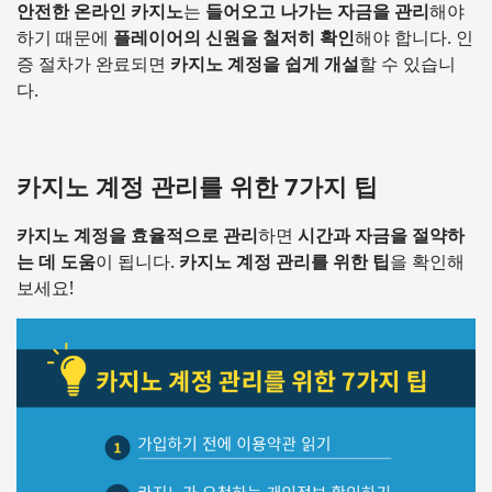
안전한 온라인 카지노
는
들어오고 나가는 자금을 관리
해야
하기 때문에
플레이어의 신원을 철저히 확인
해야 합니다. 인
증 절차가 완료되면
카지노 계정을 쉽게 개설
할 수 있습니
다.
카지노 계정 관리를 위한 7가지 팁
카지노 계정을 효율적으로 관리
하면
시간과 자금을 절약하
는 데 도움
이 됩니다.
카지노 계정 관리를 위한 팁
을 확인해
보세요!