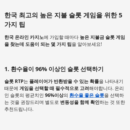
한국 최고의 높은 지불 슬롯 게임을 위한 5
가지 팁
한국 온라인 카지노
에 가입할 때마다
높은 지불금 슬롯 게임
을 찾는데 도움이 되는 몇 가지 팁
을 알아보세요!
1. 환수율이 96% 이상인 슬롯 선택하기
슬롯 RTP
는
플레이어가 반환받을 수 있는 확률
을 나타내기
때문에
게임을 선택할 때 필수적으로 고려
해야합니다. 온리
인 슬롯의 평균치인
96%이상
의
환수율 좋은 슬롯
을 선택하
는 것을 권장드리며 별도로
변동성을 함께 확인
하는 것 또한
추천드립니다.