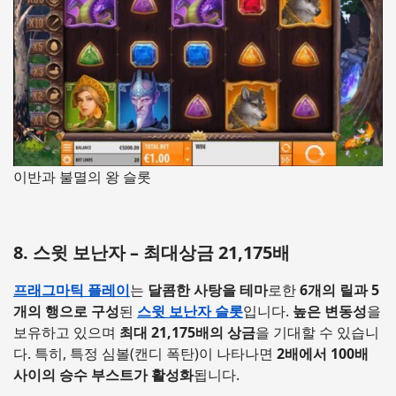
이반과 불멸의 왕 슬롯
8. 스윗 보난자 – 최대상금 21,175배
프래그마틱 플레이
는
달콤한 사탕을 테마
로한
6개의 릴과 5
개의 행으로 구성
된
스윗 보난자 슬롯
입니다.
높은 변동성
을
보유하고 있으며
최대 21,175배의 상금
을 기대할 수 있습니
다. 특히, 특정 심볼(캔디 폭탄)이 나타나면
2배에서 100배
사이의 승수 부스트가 활성화
됩니다.