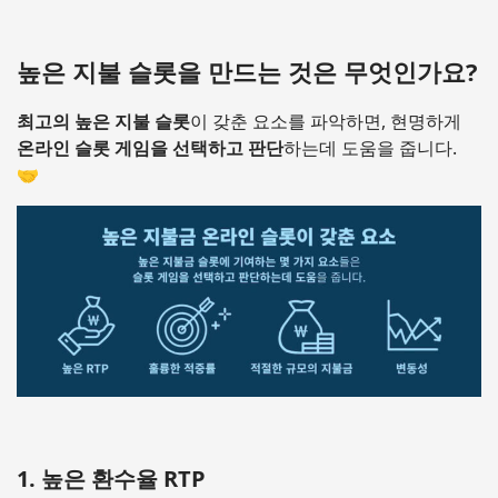
높은 지불 슬롯을 만드는 것은 무엇인가요?
최고의 높은 지불 슬롯
이 갖춘 요소를 파악하면, 현명하게
온라인 슬롯 게임을 선택하고 판단
하는데 도움을 줍니다.
🤝
1. 높은 환수율 RTP