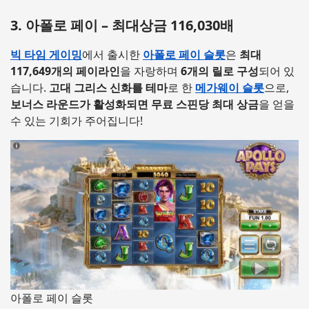
3. 아폴로 페이 – 최대상금 116,030배
빅 타임 게이밍
에서 출시한
아폴로 페이 슬롯
은
최대
117,649개의 페이라인
을 자랑하며
6개의 릴로 구성
되어 있
습니다.
고대 그리스 신화를 테마
로 한
메가웨이 슬롯
으로,
보너스 라운드가 활성화되면 무료 스핀당 최대 상금
을 얻을
수 있는 기회가 주어집니다!
아폴로 페이 슬롯