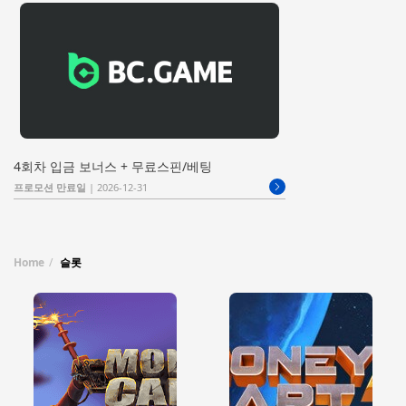
4회차 입금 보너스 + 무료스핀/베팅
프로모션 만료일
| 2026-12-31
Home
슬롯