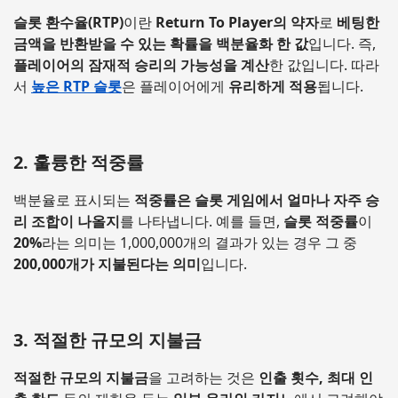
슬롯 환수율(RTP)
이란
Return To Player의 약자
로
베팅한
금액을 반환받을 수 있는 확률을 백분율화 한 값
입니다. 즉,
플레이어의 잠재적 승리의 가능성을 계산
한 값입니다. 따라
서
높은 RTP 슬롯
은 플레이어에게
유리하게 적용
됩니다.
2. 훌륭한 적중률
백분율로 표시되는
적중률은 슬롯 게임에서 얼마나 자주 승
리 조합이 나올지
를 나타냅니다. 예를 들면,
슬롯 적중률
이
20%
라는 의미는 1,000,000개의 결과가 있는 경우 그 중
200,000개가 지불된다는 의미
입니다.
3. 적절한 규모의 지불금
적절한 규모의 지불금
을 고려하는 것은
인출 횟수, 최대 인