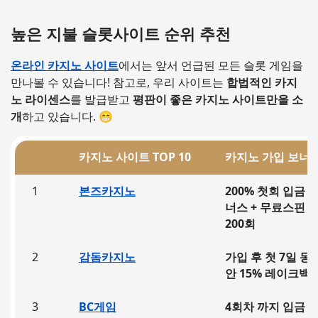
높은 지불 슬롯사이트 순위 추천
온라인 카지노 사이트
에서는 앞서 언급된 모든 슬롯 게임을
만나볼 수 있습니다! 참고로, 우리 사이트는 
합법적인 카지
노 라이센스
를 발급받고
평판이 좋은 카지노 사이트만을 소
개
하고 있습니다. 😁
카지노 사이트
TOP 10
카지노 가입 보너
1
본즈카지노
200% 첫회 입금 
너스 + 무료스핀
200회
2
감돔카지노
가입 후 첫 7일 동
안 15% 레이크백
3
BC게임
4회차 까지 입금 