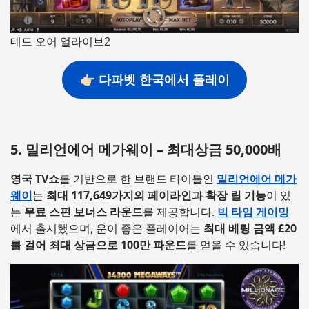
데드 오어 얼라이브2
👉🏻 다파벳 한국에서 플레이
5. 밀리언에어 메가웨이 – 최대상금 50,000배
영국 TV쇼
를 기반으로 한 브랜드 타이틀인
밀리언에어 메가
웨이
는
최대 117,649가지의 페이라인
과
확장 릴 기능
이 있
는
무료 스핀 보너스 라운드
를 제공합니다.
빅 타임 게이밍
에서 출시했으며, 운이 좋은 플레이어는
최대 베팅 금액 £20
를 걸어 최대 상금으로 100만 파운드
를 얻을 수 있습니다!