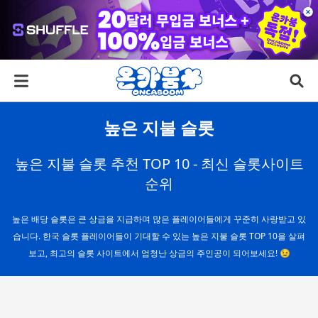
높은 지불 슬롯
높은 지불 슬롯 추천 TOP 10 - 최신 슬롯사이트
순위
높은 배당 슬롯은 큰 상금을 지급하며 많은 플레이어들에게 꾸준히 사랑받고 있
습니다. 한국 슬롯 플레이어들이 기대할 수 있는 높은 지불 슬롯 TOP 10을 살펴
보고, 최고의 슬롯 사이트에서 엄청난 상금의 주인공이 되어보세요! 😉