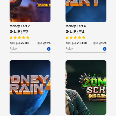
Money Cart 2
Money Cart 4
머니카트2
머니카트4
최대 승수
x5,000
환수율
98%
최대 승수
x15,000
환수율
96%
Relax
Relax