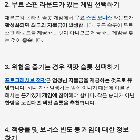
2. 무료 스핀 라운드가 있는 게임 선택하기
대부분의 온라인 슬롯 게임에서
무료 스핀 보너스
라운드가
활성화되면 최고의 지불금이 발생
합니다. 모든 슬롯이 무료
스핀 라운드를 제공하는 것이 아니므로 제공하는 게임을 찾
는 것이 좋습니다.
3. 위험을 즐기는 경우 잭팟 슬롯 선택하기
프로그레시브 잭팟
은
엄청난 지불금을 제공하는 것으로 유
명
합니다. 허나 자주 발생하는 일이 아니기 때문에 이를 위
해서는
끈기있게 게임에 참여
해야 합니다. 작은 승리가 아닌
한방을 노린다면 잭팟 슬롯을 추천
합니다.
4. 적중률 및 보너스 빈도 등 게임에 대한 정보
찾기