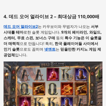
4. 데드 오어 얼라이브 2 – 최대상금 110,000배
데드 오어 얼라이브2
는 카우보이와 무법자가 나오는
서부
시대를 테마
로한 슬롯 게임입니다.
9개의 페이라인, 와일드,
스캐터, 무료 스핀, 보너스 구매
등의
특수 기능은 이 슬롯을
더 매력적
으로 만듭니다! 특히,
한국 플레이어들 사이에서
인기 슬롯
으로도 꼽히며
넷엔트
는
믿을만한 카지노 게임 제
공업체
입니다.