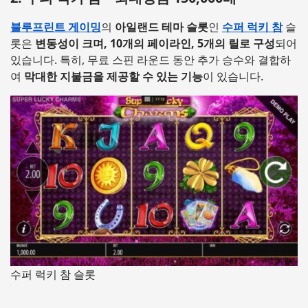
블루프린트 게이밍
의
아일랜드 테마 슬롯
인
수퍼 럭키 참
슬
롯은
변동성이 크며, 10개의 페이라인, 5개의 릴로 구성
되어
있습니다.
특히, 무료 스핀 라운드 동안 추가 승수와 결합하
여
막대한 지불금을 제공할 수 있는 기능
이 있습니다.
수퍼 럭키 참 슬롯