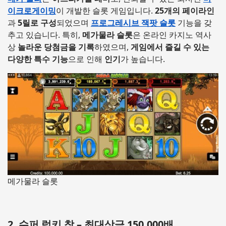
이크로게이밍
이 개발한 슬롯 게임입니다.
25개의 페이라인
과
5릴로 구성
되었으며
프로그레시브 잭팟 슬롯
기능을 갖
추고 있습니다. 특히,
메가물라 슬롯
은 온라인 카지노 역사
상
놀라운 당첨금을 기록
하였으며,
게임에서 즐길 수 있는
다양한 특수 기능
으로 인해
인기
가 높습니다.
메가물라 슬롯
2. 수퍼 럭키 참 – 최대상금 150,000배