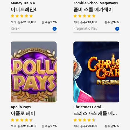
Money Train 4
Zombie School Megaways
머니트레인4
좀비 스쿨 메가웨이
최대 승수
x150,000
환수율
97%
최대 승수
x10,000
환수율
97%
Relax
Pragmatic Play
Apollo Pays
Christmas Carol
Megaways
아폴로 페이
크리스마스 캐롤 메가
웨이
최대 승수
x116,030
환수율
97%
최대 승수
x20,000
환수율
97%