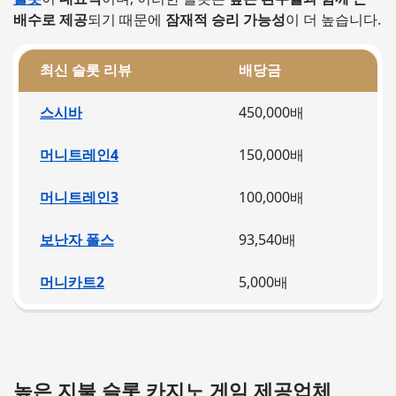
배수로 제공
되기 때문에
잠재적 승리 가능성
이 더 높습니다.
최신 슬롯 리뷰
배당금
스시바
450,000배
머니트레인4
150,000배
머니트레인3
100,000배
보난자 폴스
93,540배
머니카트2
5,000배
높은 지불 슬롯 카지노 게임 제공업체