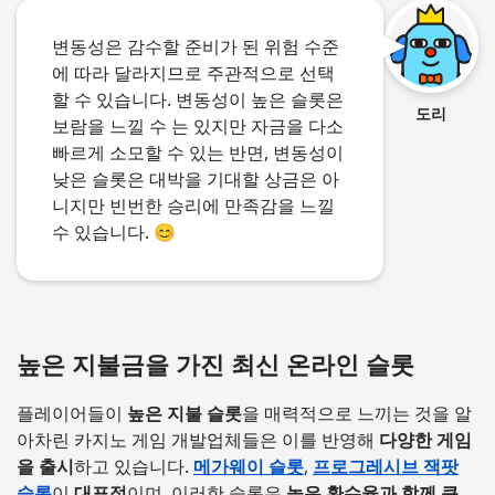
변동성은 감수할 준비가 된 위험 수준
에 따라 달라지므로 주관적으로 선택
할 수 있습니다. 변동성이 높은 슬롯은
도리
보람을 느낄 수 는 있지만 자금을 다소
빠르게 소모할 수 있는 반면, 변동성이
낮은 슬롯은 대박을 기대할 상금은 아
니지만 빈번한 승리에 만족감을 느낄
수 있습니다. 😊
높은 지불금을 가진 최신 온라인 슬롯
플레이어들이
높은 지불 슬롯
을 매력적으로 느끼는 것을 알
아차린 카지노 게임 개발업체들은 이를 반영해
다양한 게임
을 출시
하고 있습니다.
메가웨이 슬롯
,
프로그레시브 잭팟
슬롯
이
대표적
이며, 이러한 슬롯은
높은 환수율과 함께 큰