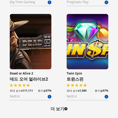
Big Time Gaming
Pragmatic Play
Dead or Alive 2
Twin Spin
데드 오어 얼라이브2
트윈스핀
최대 승수
x111,111
환수율
97%
최대 승수
x1,080
환수율
97%
NetEnt
NetEnt
더 보기