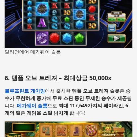
밀리언에어 메가웨이 슬롯
6. 템플 오브 트레져 – 최대상금 50,000x
블루프린트 게이밍
에서 출시한
템플 오브 트레져 슬롯
은
승
수가 무한하게 증가
해
무료 스핀 동안 무제한 승수가 제공
됩
니다.
메가웨이 슬롯
으로
최대 117,649가지의 페이라인
,
6
개의 릴
은
게임을 스릴 넘치게
합니다!