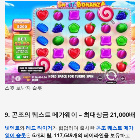
스윗 보난자 슬롯
9. 곤조의 퀘스트 메가웨이 – 최대상금 21,000배
넷엔트
와
레드 타이거
가 협업하여 출시한
곤조 퀘스트 메가
웨이 슬롯
은
6개의 릴, 117,649개의 페이라인을 보유
하고