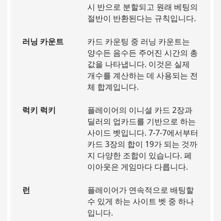
시 반으로 분할되고 원래 베팅의
절반이 반환된다는 규칙입니다.
러닝 카운트
카드 카운팅 중 러닝 카운트는
양수든 음수든 주어진 시간의 총
값을 나타냅니다. 이것은 실제
개수를 계산하는 데 사용되는 전
체 합계입니다.
럭키 럭키
플레이어의 이니셜 카드 2장과
딜러의 업카드를 기반으로 하는
사이드 벳입니다. 7-7-7에서부터
카드 3장의 합이 19가 되는 것까
지 다양한 조합이 있습니다. 페
이아웃은 게임마다 다릅니다.
런
플레이어가 연속적으로 배팅할
수 있게 하는 사이트 벳 중 하나
입니다.