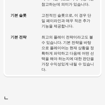
참고하는데 의미가 있습니다.
기본 슬롯
고전적인 슬롯으로, 이 경우 단
일 페이라인과 매우 적은 추가
기능을 제공합니다.
기본 전략
최고의 플레이 전략이라고도 볼
수 있습니다. 기본 전략을 바탕
으로 플레이어는 현재 상황을 정
확하게 파악하고 다음에 어떤 선
택을 해야 하는지에 대한 판단을
가장 수익성있게 내릴 수 있습니
다.
ㄴ