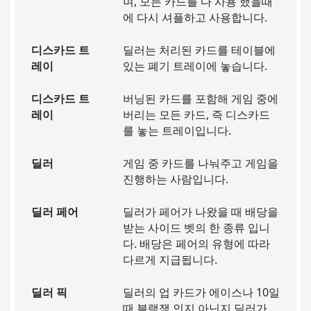
며, 모든 카드를 다 사용 했을때
에 다시 셔플하고 사용합니다.
디스카드 트
딜러는 처리된 카드를 테이블에
레이
있는 폐기 트레이에 놓습니다.
디스카드 트
버닝된 카드를 포함해 게임 중에
레이
버리는 모든 카드, 즉 디스카드
를 놓는 트레이입니다.
딜러
게임 중 카드를 나눠주고 게임을
진행하는 사람입니다.
딜러 페어
딜러가 페어가 나왔을 때 배당을
받는 사이드 벳의 한 종류 입니
다. 배당은 페어의 유형에 따라
다르게 지급됩니다.
딜러 픽
딜러의 업 카드가 에이스나 10일
때 블랙잭 인지 아닌지 딜러가