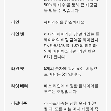
500x의 배수)을 통해 큰 배당금
을 얻을 수 있습니다.
라인
페이라인을 참조하세요.
라인 벳
하나의 페이라인 당 걸려있는 플
레이어의 베팅 금액을 의미합니
다. 만약 €10를, 10개의 페이라
인에 배팅하였다면, 라인 벳은
€1가 됩니다.
라인 벳
6개의 숫자에 걸쳐 하는 베팅으
로 배당은 5:1 입니다.
라잇 베터
패스 라인에 베팅한 플레이어를
부르는 호칭입니다.
라팔타주
라 파르타쥬는 당첨 숫자가 0이
될 때, 모든 이븐 머니 베팅이 즉