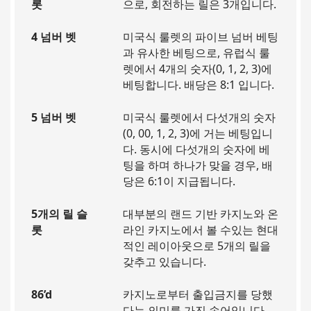
롯
으로, 회전하는 릴은 3개입니다.
4 넘버 벳
미국식 룰렛의 파이브 넘버 베팅
과 유사한 베팅으로, 유럽식 룰
렛에서 4개의 숫자(0, 1, 2, 3)에
베팅합니다. 배당은 8:1 입니다.
5 넘버 벳
미국식 룰렛에서 다섯개의 숫자
(0, 00, 1, 2, 3)에 거는 베팅입니
다. 동시에 다섯개의 숫자에 베
팅을 하며 하나가 맞을 경우, 배
당은 6:1이 지급됩니다.
5개의 릴 슬
대부분의 랜드 기반 카지노와 온
롯
라인 카지노에서 볼 수있는 현대
적인 레이아웃으로 5개의 릴을
갖추고 있습니다.
86’d
카지노로부터 출입금지를 당했
다는 의미를 가진 속어입니다.