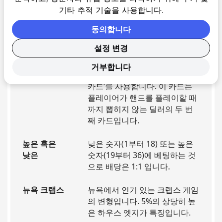
이 대표적입니다.
기타 추적 기술을 사용합니다.
노 리밋
플레이어가 게임에서 원하는 만
동의합니다
큼 베팅하고 레이즈 할 수 있는
설정 변경
것을 ‘노 리미트’라고 합니다.
거부합니다
노 홀 카드
대부분의 유럽 ​​카지노는 ‘노 홀
카드’를 사용합니다. 이 카드는
플레이어가 핸드를 플레이할 때
까지 뽑히지 않는 딜러의 두 번
째 카드입니다.
높은 혹은
낮은 숫자(1부터 18) 또는 높은
낮은
숫자(19부터 36)에 베팅하는 것
으로 배당은 1:1 입니다.
뉴욕 크랩스
뉴욕에서 인기 있는 크랩스 게임
의 변형입니다. 5%의 상당히 높
은 하우스 엣지가 특징입니다.