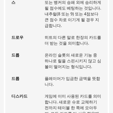
스
또는 뱅커의 승패 외에 승리하게
될 점수에도 베팅하는 것입니다.
내추럴(8 또는 9) 또는 4점보다
큰 점수 차로 이기게 될 경우 지
급합니다.
드로우
히트의 다른 말로 한장의 카드를
더 받는 것을 의미합니다.
드롭
온라인 슬롯의 새로운 기능 중
하나로 릴을 스핀시키지 않고 심
볼이 떨어지는 형식입니다.
드롭
플레이어가 입금한 금액을 뜻합
니다.
디스카드
게임에 이미 사용된 카드를 의미
합니다. 새로운 슈로 교체하기
전까지 테이블 한 쪽에 모아두