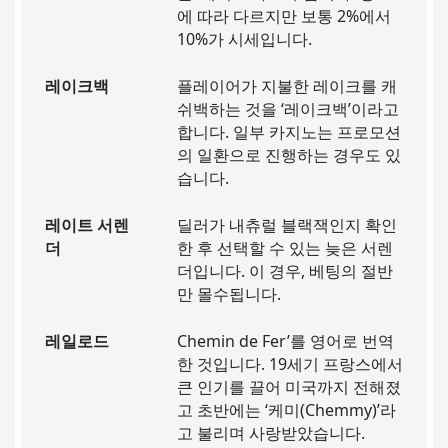
에 따라 다르지만 보통 2%에서
10%가 시세입니다.
레이크백
플레이어가 지불한 레이크를 캐
쉬백하는 것을 ‘레이크백’이라고
합니다. 일부 카지노는 프로모션
의 일환으로 진행하는 경우도 있
습니다.
레이트 서렌
딜러가 내츄럴 블랙잭인지 확인
더
한 후 선택할 수 있는 늦은 서렌
더입니다. 이 경우, 베팅의 절반
만 몰수됩니다.
레일로드
Chemin de Fer’를 영어로 번역
한 것입니다. 19세기 프랑스에서
큰 인기를 끌어 미국까지 전해졌
고 초반에는 ‘케미(Chemmy)’라
고 불리며 사랑받았습니다.