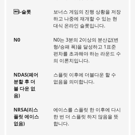
i-슬롯
보너스 게임의 진행 상황을 저장
하고 나중에 재개할 수 있는 현
대식 온라인 슬롯입니다.
N0
N0는 3분의 2이상의 분산값(변
형/승패 폭)을 달성하고 1표준
편차를 초과해야 하는 라운드 수
의 이론치입니다.
NDAS(페어
스플릿 이후에 더블다운 할 수
분할 후 더
없음을 의미합니다.
블 다운 없
음)
NRSA(리스
에이스를 스플릿 한 이후에 다시
플릿 에이스
한 번 더 스플릿 하지 않음을 뜻
없음)
합니다.