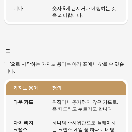
니나
숫자 9에 던지거나 베팅하는 것
을 의미합니다.
ㄷ
‘ㄷ’으로 시작하는 카지노 용어는 아래 표에서 찾을 수 있습
니다.
카지노 용어
정의
다운 카드
뒤집어서 공개하지 않은 카드로,
홀 카드라고 부르기도 합니다.
다이 리치
하나의 주사위만으로 플레이하
크랩스
는 크랩스 게임 중 하나로 베팅