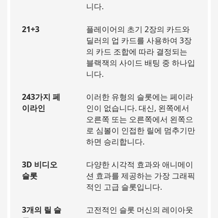
니다.
21+3
플레이어의 초기 2장의 카드와
딜러의 업 카드를 사용하여 3장
의 카드 조합에 따라 결정되는
블랙잭의 사이드 배팅 중 하나입
니다.
243가지 페
이러한 유형의 슬롯에는 페이라
이라인
인이 없습니다. 대신, 왼쪽에서
오른쪽 또는 오른쪽에서 왼쪽으
로 심볼이 인접한 릴에 멈추기만
하면 승리합니다.
3D 비디오
다양한 시각적 효과와 애니메이
슬롯
션 효과를 제공하는 가장 그래픽
적인 고급 슬롯입니다.
3개의 릴 슬
고전적인 슬롯 머신의 레이아웃