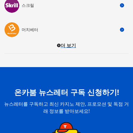
스크릴
머치베터
더 보기
온카붐 뉴스레터 구독 신청하기!
뉴스레터를 구독하고 최신 카지노 제안, 프로모션 및 독점 거
래 정보를 받아보세요!