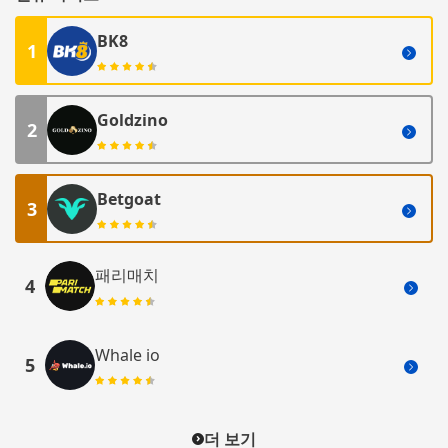
BK8
1
Goldzino
2
Betgoat
3
패리매치
4
Whale io
5
더 보기