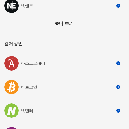
넷엔트
더 보기
결제방법
아스트로페이
비트코인
넷텔러