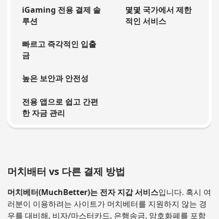
iGaming 전용 결제 솔
몇몇 국가에서 제한
루션
적인 서비스
빠르고 즉각적인 입출
금
높은 보안과 안전성
전용 앱으로 쉽고 간편
한 자금 관리
머치배터 vs 다른 결제 방법
머치베터(MuchBetter)는 전자 지갑 서비스
입니다. 혹시 여
러분이 이용하려는 사이트가 머치베터를 지원하지 않는 경
우를 대비해, 비자/마스터카드, 은행송금, 암호화폐를 포함