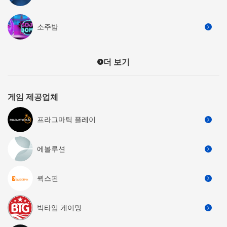
소주밤
더 보기
게임 제공업체
프라그마틱 플레이
에볼루션
퀵스핀
빅타임 게이밍