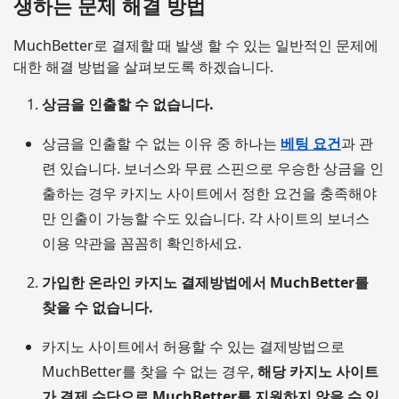
생하는 문제 해결 방법
MuchBetter로 결제할 때 발생 할 수 있는 일반적인 문제에
대한 해결 방법을 살펴보도록 하겠습니다.
상금을 인출할 수 없습니다.
상금을 인출할 수 없는 이유 중 하나는
베팅 요건
과 관
련 있습니다. 보너스와 무료 스핀으로 우승한 상금을 인
출하는 경우 카지노 사이트에서 정한 요건을 충족해야
만 인출이 가능할 수도 있습니다. 각 사이트의 보너스
이용 약관을 꼼꼼히 확인하세요.
가입한 온라인 카지노 결제방법에서 MuchBetter를
찾을 수 없습니다.
카지노 사이트에서 허용할 수 있는 결제방법으로
MuchBetter를 찾을 수 없는 경우,
해당 카지노 사이트
가 결제 수단으로 MuchBetter를 지원하지 않을 수 있