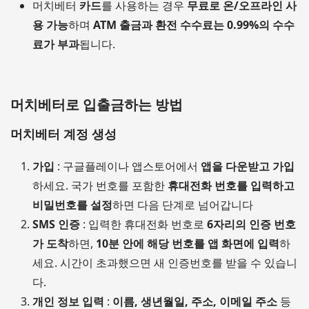
머치베터
카드
를 사용하는 경우
무료로 온/오프라인 사
용 가능
하며
ATM 출금과 환전 수수료는 0.99%의 수수
료가 부과
됩니다.
머치베터로 입출금하는 방법
머치베터 계정 생성
가입
: 구글플레이나 앱스토어에서
앱을 다운받고 가입
하세요. 국가 번호를 포함한
휴대전화 번호를 입력하고
비밀번호를 설정
하면 다음 단계로 넘어갑니다
SMS 인증
: 입력한 휴대전화 번호로
6자리의 인증 번호
가 도착
하면,
10분 안에 해당 번호를 앱 화면에 입력
하
세요. 시간이 초과했으면 새 인증번호를 받을 수 있습니
다.
개인 정보 입력
:
이름, 생년월일, 주소, 이메일 주소
등