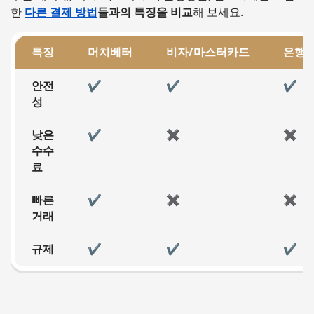
한
다른 결제 방법
들과의 특징을 비교
해 보세요.
특징
머치베터
비자/마스터카드
은행
안전
✔
✔
✔
성
낮은
✔
✖
✖
수수
료
빠른
✔
✖
✖
거래
규제
✔
✔
✔