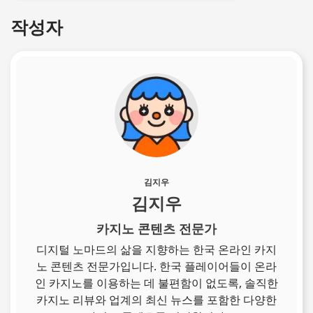
작성자
김지우
김지우
카지노 콘텐츠 전문가
디지털 노마드의 삶을 지향하는 한국 온라인 카지
노 콘텐츠 전문가입니다. 한국 플레이어들이 온라
인 카지노를 이용하는 데 불편함이 없도록, 솔직한
카지노 리뷰와 업계의 최신 뉴스를 포함한 다양한