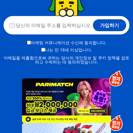
가입하기
마케팅 커뮤니케이션 수신에 동의합니다.
나는 만 18세 이상입니다.
이메일을 제출함으로써 귀하는 당사의 개인정보 및 쿠키 정책을 검토
하고 수락하는 데 동의하였습니다.