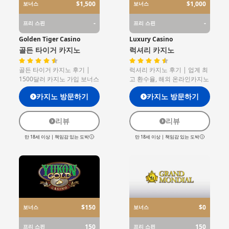
$1,500
$1,000
보너스
보너스
-
-
프리 스핀
프리 스핀
Golden Tiger Casino
Luxury Casino
골든 타이거 카지노
럭셔리 카지노
골든 타이거 카지노 후기 |
럭셔리 카지노 후기 | 업계 최
1500달러 카지노 가입 보너스
고 환수율, 해외 온라인카지노
카지노 방문하기
카지노 방문하기
리뷰
리뷰
만 18세 이상 | 책임감 있는 도박
만 18세 이상 | 책임감 있는 도박
$150
$0
보너스
보너스
150
150
프리 스핀
프리 스핀