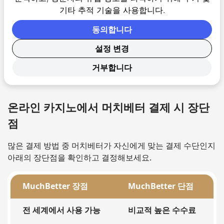
자금을 송금한 전화번호]
기타 추적 기술을 사용합니다.
추가적인 지원이 필요하다면
머치베터 웹 사이트에 문의
하
동의합니다
시면 됩니다.
문의가 접수되면 가능한 한 빨리 문제를 처리
설정 변경
하도록 노력
하고 있으며,
간단한 문제는 실시간 채팅봇으로
해결
할 수 있습니다.
거부합니다
온라인 카지노에서 머치베터 결제 시 장단
점
많은 결제 방법 중 머치베터가 자신에게 맞는 결제 수단인지
아래의 장단점을 확인하고 결정해보세요.
MuchBetter 장점
MuchBetter 단점
전 세계에서 사용 가능
비교적 높은 수수료