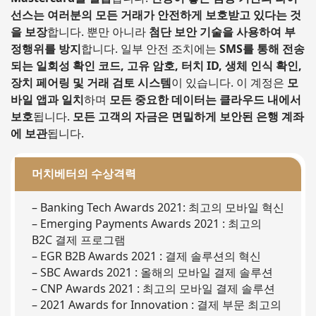
선스는 여러분의 모든 거래가 안전하게 보호받고 있다는 것
을 보장
합니다. 뿐만 아니라
첨단 보안 기술을 사용하여 부
정행위를 방지
합니다. 일부 안전 조치에는
SMS를 통해 전송
되는 일회성 확인 코드, 고유 암호, 터치 ID, 생체 인식 확인,
장치 페어링 및 거래 검토 시스템
이 있습니다. 이 계정은
모
바일 앱과 일치
하며
모든 중요한 데이터는 클라우드 내에서
보호
됩니다.
모든 고객의 자금은 면밀하게 보안된 은행 계좌
에 보관
됩니다.
머치베터의 수상격력
– Banking Tech Awards 2021: 최고의 모바일 혁신
– Emerging Payments Awards 2021 : 최고의
B2C 결제 프로그램
– EGR B2B Awards 2021 : 결제 솔루션의 혁신
– SBC Awards 2021 : 올해의 모바일 결제 솔루션
– CNP Awards 2021 : 최고의 모바일 결제 솔루션
– 2021 Awards for Innovation : 결제 부문 최고의