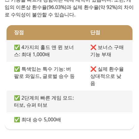
임의 이론상 환수율(96.03%)과 실제 환수율(약 92%)의 차이
로 수익성이 불안할 수 있습니다.
장점
단점
✅ 4가지의 홀드 앤 윈 보너
❌ 보너스 구매
스: 최대 1,000배
기능 부재
✅ 특색있는 특수 기능: 버
❌ 실제 환수율
팔로 와일드, 글로벌 승수 등
상대적으로 낮
음
✅ 2단계의 빠른 게임 모드:
터보, 슈퍼 터보
✅ 최대 승수 5,000배