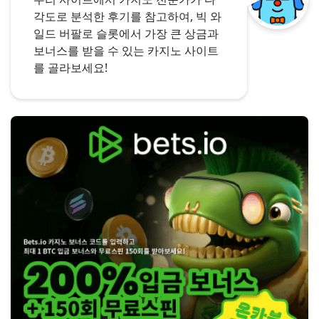
각도로 분석한 후기를 참고하여, 빅 와
일드 버팔로 슬롯에서 가장 큰 상금과
보너스를 받을 수 있는 카지노 사이트
를 골라보세요!