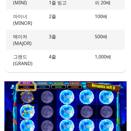
(MINI)
1줄 빙고
의 20배
마이너
2줄
100배
(MINOR)
메이저
3줄
500배
(MAJOR)
그랜드
4줄
1,000배
(GRAND)