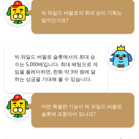
빅 와일드 버팔로의 최대 승리 기회는
얼마인가요?
빅 와일드 버팔로 슬롯에서의 최대 승
수는 5,000배입니다. 최대 베팅으로 게
임을 플레이하면, 한화 약 3억 원에 달
하는 상금을 기대해 볼 수 있습니다.
어떤 특별한 기능이 빅 와일드 버팔로
슬롯에 포함되어 있나요?