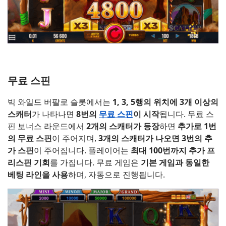
무료 스핀
빅 와일드 버팔로 슬롯에서는
1, 3, 5행의 위치에 3개 이상의
스캐터
가 나타나면
8번의
무료 스핀
이 시작
됩니다. 무료 스
핀 보너스 라운드에서
2개의 스캐터가 등장
하면
추가로 1번
의 무료 스핀
이 주어지며,
3개의 스캐터가 나오면 3번의 추
가 스핀
이 주어집니다. 플레이어는
최대 100번까지 추가 프
리스핀 기회
를 가집니다. 무료 게임은
기본 게임과 동일한
베팅 라인을 사용
하며, 자동으로 진행됩니다.