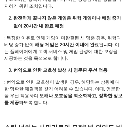
지하기 위한 조치입니다.
완전하게 끝나지 않은 게임은 위험 게임이나 베팅 증가
없이 20시간 내 완료 예정
: 특정한 이유로 인해 게임이 미완결된 채 멈춘 경우, 위험과
베팅 증가 없이
해당 게임은 20시간 이내에 완료
됩니다. 이
는 플레이어에게 고객 서비스 및 게임 완성에 대한 보장을
제공하는 것을 목적으로 합니다.
번역으로 인한 모호성 발생 시 영문판 우선 적용
: 번역으로 인한 모호성이 발생한 경우, 해당하는 상황에 대
한 명확한 해결책을 찾기 어려울 수 있습니다. 이때, 영문판
을 우선 적용하여
오해나 모호성을 최소화하고, 정확한 정보
를 제공
하도록 합니다.