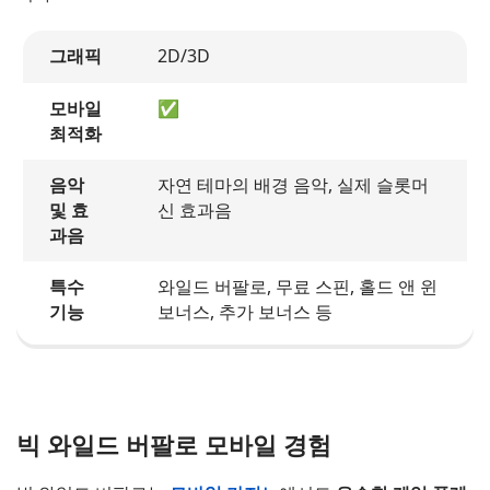
그래픽
2D/3D
모바일
✅
최적화
음악
자연 테마의 배경 음악, 실제 슬롯머
및 효
신 효과음
과음
특수
와일드 버팔로, 무료 스핀, 홀드 앤 윈
기능
보너스, 추가 보너스 등
빅 와일드 버팔로 모바일 경험