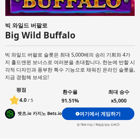
빅 와일드 버팔로
Big Wild Buffalo
빅 와일드 버팔로 슬롯은 최대 5,000배의 승리 기회와 4가
지 홀드앤윈 보너스로 여러분을 초대합니다. 한눈에 반할 시
각적 디자인과 풍부한 특수 기능으로 채워진 온라인 슬롯을,
지금 경험해 보세요!
평점
환수율
최대 승수
4.0
/ 5
91.51%
x5,000
여기에서 게임하기
벳츠.io 카지노 Bets.io
만 18세 이상 | 책임감 있는 도박