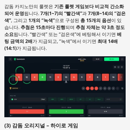
감돔 카지노만의 룰렛은
기존 룰렛 게임보다 비교적 간소화
되어 운영
됩니다.
7개(1~7)의 “빨간색”
과
7개(8~14)의 “검은
색”
, 그리고
1개의 “녹색”
으로 구성된
총 15개의 옵션
이 있
습니다.
추첨은 15초마다 진행
되며
추첨 자체는 약 3초 정도
소요
됩니다. “빨간색” 또는 “검은색”에 베팅해서 이기면
베
팅 금액의 2배
가 지급되고, “녹색”에서 이기면
최대 14배
(14:1)
가 지급됩니다.
(3) 감돔 오리지널 – 하이로 게임