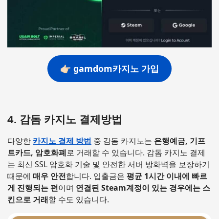
👉🏻 gamdom카지노 가입
4. 감돔 카지노 결제방법
다양한
카지노 결제 방법
중 감돔 카지노는
은행예금, 기프
트카드, 암호화폐
로 거래할 수 있습니다. 감돔 카지노 결제
는 최신 SSL 암호화 기술 및 안전한 서버 방화벽을 보장하기
때문에
매우 안전
합니다. 입출금은
평균 1시간 이내에 빠르
게 진행되는 편
이며
연결된 Steam계정이 있는 경우에는 스
킨으로 거래
할 수도 있습니다.