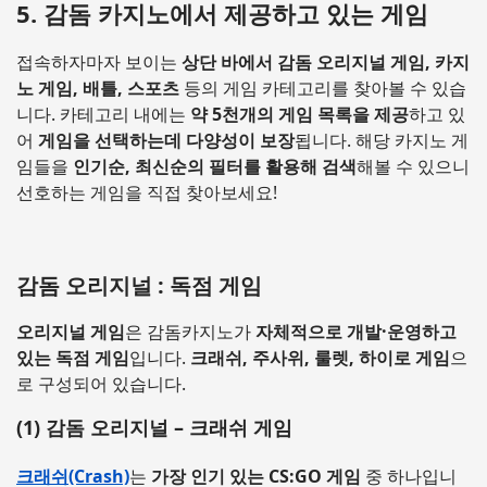
5. 감돔 카지노에서 제공하고 있는 게임
접속하자마자 보이는
상단 바에서 감돔 오리지널 게임, 카지
노 게임, 배틀, 스포츠
등의 게임 카테고리를 찾아볼 수 있습
니다. 카테고리 내에는
약 5천개의 게임 목록을 제공
하고 있
어
게임을 선택하는데 다양성이 보장
됩니다. 해당 카지노 게
임들을
인기순, 최신순의
필터를 활용해 검색
해볼 수 있으니
선호하는 게임을 직접 찾아보세요!
감돔 오리지널 : 독점 게임
오리지널 게임
은 감돔카지노가
자체적으로 개발·운영하고
있는 독점 게임
입니다.
크래쉬, 주사위, 룰렛, 하이로 게임
으
로 구성되어 있습니다.
(1) 감돔 오리지널 – 크래쉬 게임
크래쉬(Crash)
는
가장 인기 있는 CS:GO 게임
중 하나입니