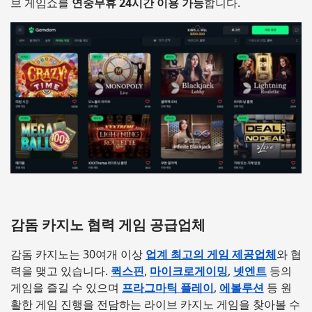
브 게임쇼를
연중무휴 24시간 이용 가능
합니다.
감돔 카지노 협력 게임 공급업체
감돔 카지노는 30여개 이상
업계 최고의 게임 제공업체
와 협
력을 맺고 있습니다.
퀵스핀
,
마이크로게이밍
,
넷엔트
등의
게임을 즐길 수 있으며
프라그마틱 플레이
,
에볼루션
등 원
활한 게임 진행을 전담하는 라이브 카지노 게임을 찾아볼 수