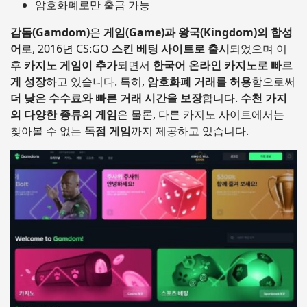
암호화폐로만 출금 가능
감돔(Gamdom)
은
게임(Game)과 왕국(Kingdom)의 합성
어
로, 2016년 CS:GO
스킨 베팅 사이트로 출시
되었으며 이
후
카지노 게임이 추가
되면서
한국어 온라인 카지노로 빠르
게 성장
하고 있습니다. 특히,
암호화폐 거래를 허용
함으로써
더 낮은 수수료와 빠른 거래 시간을 보장
합니다.
수천 가지
의 다양한 종류의 게임
은 물론, 다른 카지노 사이트에서는
찾아볼 수 없는
독점 게임
까지 제공하고 있습니다.