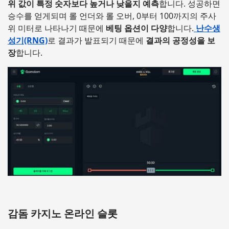
위 값이 특정 숫자보다 높거나 낮을지 예측
합니다. 성공하면
승수를 얻게되며 롤 언더와 롤 오버, 0부터 100까지의 주사
위 미터로 나타나기 때문에
베팅 옵션이 다양
합니다.
난수생
성기(RNG)
로 결과가 발표되기 때문에
결과의 공정성을 보
장
합니다.
감돔 카지노 온라인 슬롯