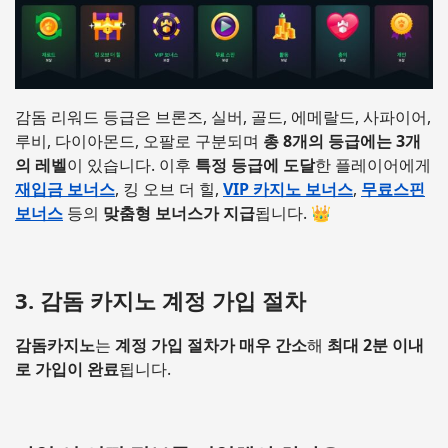
감돔 리워드 등급은 브론즈, 실버, 골드, 에메랄드, 사파이어,
루비, 다이아몬드, 오팔로 구분되며
총 8개의 등급에는 3개
의 레벨
이 있습니다. 이후
특정 등급에 도달
한 플레이어에게
재입금 보너스
, 킹 오브 더 힐,
VIP 카지노 보너스
,
무료스핀
보너스
등의
맞춤형 보너스가 지급
됩니다. 👑
3. 감돔 카지노 계정 가입 절차
감돔카지노
는
계정 가입 절차가 매우 간소
해
최대 2분 이내
로 가입이 완료
됩니다.