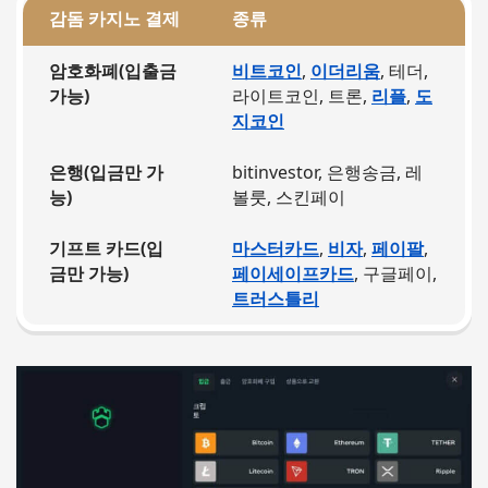
감돔 카지노 결제
종류
암호화폐(입출금
비트코인
,
이더리움
, 테더,
가능)
라이트코인, 트론,
리플
,
도
지코인
은행(입금만 가
bitinvestor, 은행송금, 레
능)
볼룻, 스킨페이
기프트 카드(입
마스터카드
,
비자
,
페이팔
,
금만 가능)
페이세이프카드
, 구글페이,
트러스틀리