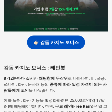
👉🏻 감돔 카지노 보너스
감돔 카지노 보너스 : 레인봇
8 -12분마다 실시간 채팅창에 무작위
로 나타나며, 비, 폭풍,
쓰나미, 화산, 눈사태 등의
종류에 따라 일정 자격이 되는 사
람들에게 코인
을 나눠줍니다.
예를 들어, 화산 기능을 활성화하려면 25,000코인(약 17달
러)에 베팅해야 합니다. 한편,
무료 레인(Free Rain)
은 말 그