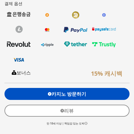
결제 옵션
보너스
15% 캐시백
카지노 방문하기
리뷰
만 18세 이상 | 책임감 있는 도박