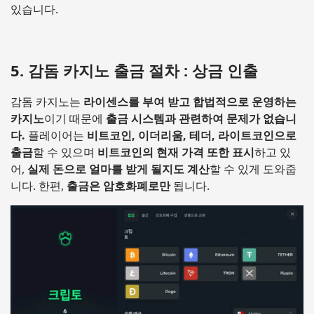
있습니다.
5. 감돔 카지노 출금 절차 : 상금 인출
감돔 카지노는
라이센스를 부여 받고 합법적으로 운영하는
카지노
이기 때문에
출금 시스템과 관련하여 문제가 없습니
다.
플레이어는
비트코인, 이더리움, 테더, 라이트코인으로
출금
할 수 있으며
비트코인의 현재 가격 또한 표시
하고 있
어,
실제 돈으로 얼마를 받게 될지도 계산
할 수 있게 도와줍
니다. 한편,
출금은 암호화폐로만
됩니다.