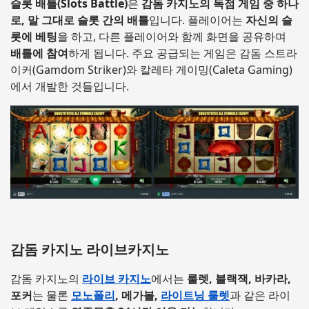
슬롯 배틀(Slots Battle)
은
감돔 카지노의 독점 게임 중 하나
로, 말 그대로 슬롯 간의 배틀
입니다. 플레이어는
자신의 슬
롯에 베팅
을 하고, 다른 플레이어와 함께 화면을 공유하며
배틀에 참여
하게 됩니다. 주요 공급되는 게임은 감돔 스트라
이커(Gamdom Striker)와 칼레타 게이밍(Caleta Gaming)
에서 개발한 것들입니다.
감돔 카지노 라이브카지노
감돔 카지노의
라이브 카지노
에서는
룰렛, 블랙잭, 바카라,
포커
는 물론
모노폴리
, 메가볼,
라이트닝 룰렛
과 같은 라이