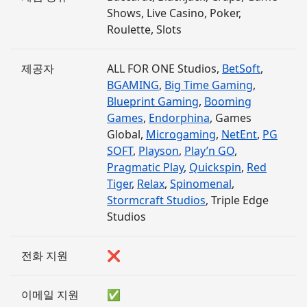
Shows, Live Casino, Poker,
Roulette, Slots
제공자
ALL FOR ONE Studios,
BetSoft
,
BGAMING
,
Big Time Gaming
,
Blueprint Gaming
,
Booming
Games
,
Endorphina
,
Games
Global,
Microgaming
,
NetEnt
,
PG
SOFT
,
Playson
,
Play’n GO
,
Pragmatic Play
,
Quickspin
,
Red
Tiger
,
Relax
,
Spinomenal
,
Stormcraft Studios
,
Triple Edge
Studios
전화 지원
❌
이메일 지원
✅