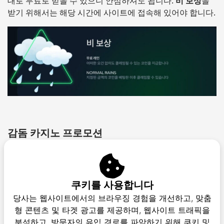
대로 무료로 받을 수 있으니 안심하셔도 됩니다.
비 보상
을
받기 위해서는 해당 시간에 사이트에 접속해 있어야 합니다.
감돔 카지노 프로모션
감돔 카지노는 별도의 프로모션 페이지를 갖고 있지 않습니
다. 이는 감돔 카지노가 단순히 신규 고객을 유입하기 위해
심혈을 기울이기 보다는 기존
플레이어들과의 관계를 돈독
쿠키를 사용합니다
히 하는 것에 우선
을 두고 있는 것으로 보입니다.
감돔 카지
당사는 웹사이트에서의 브라우징 경험을 개선하고, 맞춤
노의 최신 프로모션 및 경품 제공 소식은 트위터, 인스타그
형 콘텐츠 및 타겟 광고를 제공하며, 웹사이트 트래픽을
램, 유튜브 등의 소셜 네트워크 계정
에서 찾아볼 수 있습니
분석하고, 방문자의 유입 경로를 파악하기 위해 쿠키 및