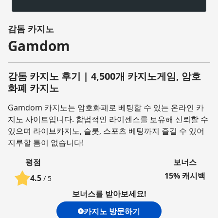
감돔 카지노
Gamdom
감돔 카지노 후기 | 4,500개 카지노게임, 암호
화폐 카지노
Gamdom 카지노는 암호화폐로 베팅할 수 있는 온라인 카
지노 사이트입니다. 합법적인 라이센스를 보유해 신뢰할 수
있으며 라이브카지노, 슬롯, 스포츠 베팅까지 즐길 수 있어
지루할 틈이 없습니다!
평점
보너스
15% 캐시백
4.5
/ 5
보너스를 받아보세요!
카지노 방문하기