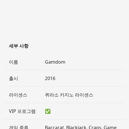
세부 사항
이름
Gamdom
출시
2016
라이센스
퀴라소 카지노 라이센스
VIP 프로그램
✅
게임 종류
Baccarat, Blackjack, Craps, Game