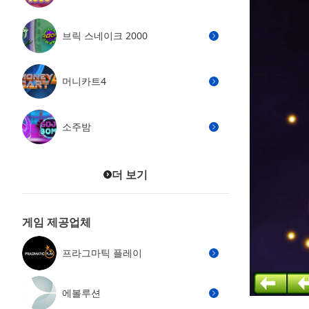
브릭 스네이크 2000
머니카트4
소주밤
더 보기
게임 제공업체
프라그마틱 플레이
에볼루션