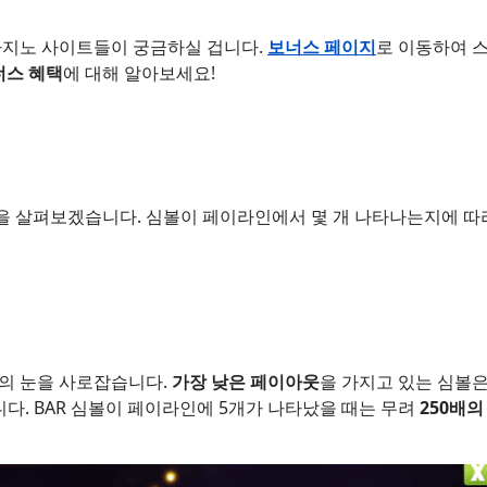
카지노 사이트들이 궁금하실 겁니다.
보너스 페이지
로 이동하여 
너스 혜택
에 대해 알아보세요!
을 살펴보겠습니다. 심볼이 페이라인에서 몇 개 나타나는지에 따
들의 눈을 사로잡습니다.
가장 낮은 페이아웃
을 가지고 있는 심볼
다. BAR 심볼이 페이라인에 5개가 나타났을 때는 무려
250배의