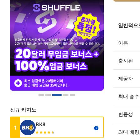
일반적으
이름
출시된
제공자
최대 승수
신규 카지노
변동성
BK8
1
최대 베팅