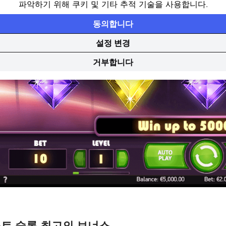
파악하기 위해 쿠키 및 기타 추적 기술을 사용합니다.
동의합니다
설정 변경
거부합니다
트 슬롯 최고의 보너스