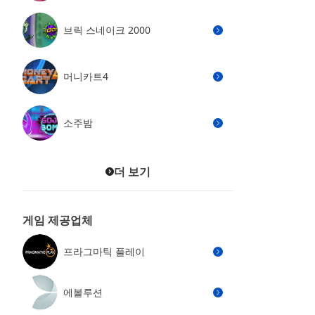
브릭 스네이크 2000
머니카트4
소주밤
더 보기
게임 제공업체
프라그마틱 플레이
에볼루션