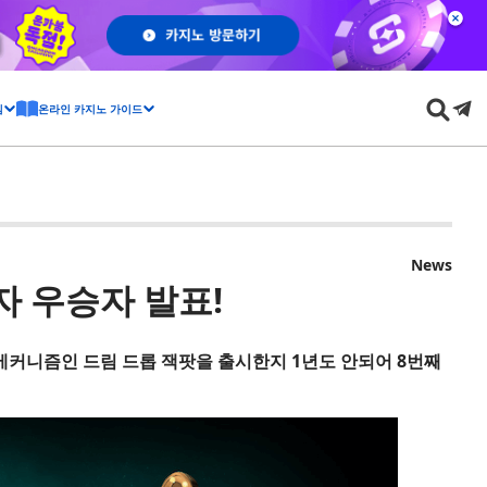
임
온라인 카지노 가이드
News
자 우승자 발표!
메커니즘인 드림 드롭 잭팟을 출시한지 1년도 안되어 8번째