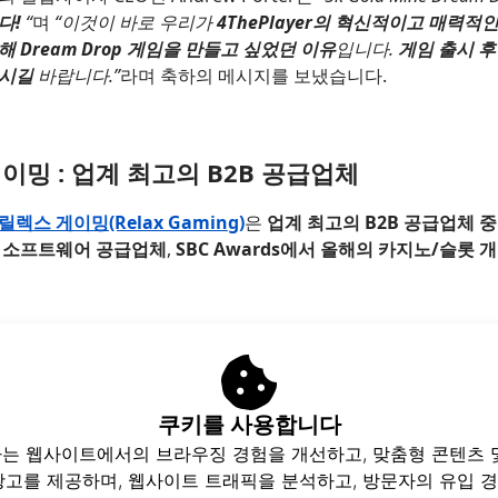
다!
“
며
“이것이 바로 우리가
4ThePlayer의 혁신적이고 매력적
 Dream Drop 게임을 만들고 싶었던 이유
입니다.
게임 출시 후
기시길
바랍니다.”
라며 축하의 메시지를 보냈습니다.
밍 : 업계 최고의 B2B 공급업체
릴렉스 게이밍(Relax Gaming)
은
업계 최고의 B2B 공급업체 
 소프트웨어 공급업체
,
SBC Awards에서 올해의 카지노/슬롯 
이밍 잭팟 슬롯 카지노 사이트
 주인공을 꿈꾸시나요?
잭팟 슬롯
은
스핀을 돌리는 짜릿함과 놀
는 한국 온라인 카지노 사이트를 확인
해보세요! 아래의 카지노
쿠키를 사용합니다
고 플레이
하셔도 됩니다.
는 웹사이트에서의 브라우징 경험을 개선하고, 맞춤형 콘텐츠 
광고를 제공하며, 웹사이트 트래픽을 분석하고, 방문자의 유입 
ice
–
최고의 비트코인 카지노, 무입급 보너스