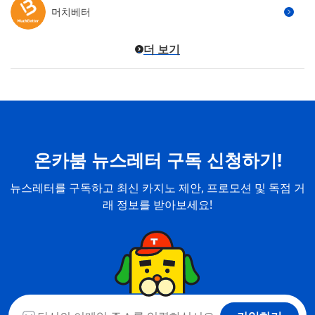
머치베터
더 보기
온카붐 뉴스레터 구독 신청하기!
뉴스레터를 구독하고 최신 카지노 제안, 프로모션 및 독점 거
래 정보를 받아보세요!