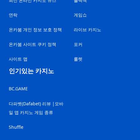
최신 온라인 카지노 뉴스
블랙잭
연락
게임쇼
온카붐 개인 정보 보호 정책
라이브 카지노
온카붐 사이트 쿠키 정책
포커
사이트 맵
룰렛
인기있는 카지노
BC.GAME
다파벳(Dafabet) 리뷰 |모바
일 앱 카지노 게임 종류
Shuffle