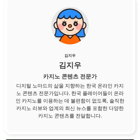
김지우
김지우
카지노 콘텐츠 전문가
디지털 노마드의 삶을 지향하는 한국 온라인 카지
노 콘텐츠 전문가입니다. 한국 플레이어들이 온라
인 카지노를 이용하는 데 불편함이 없도록, 솔직한
카지노 리뷰와 업계의 최신 뉴스를 포함한 다양한
카지노 콘텐츠를 전달합니다.