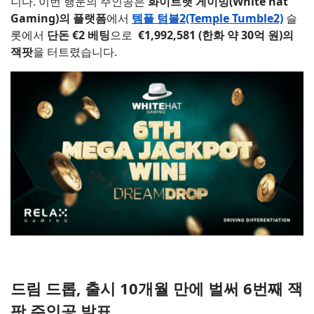
니다. 이번 행운의 주인공은
화이트햇 게이밍(White hat
Gaming)의 플랫폼
에서
템플 텀블2(Temple Tumble2)
슬
롯에서
단돈 €2 베팅
으로
€1,992,581 (한화 약 30억 원)의
잭팟
을 터트렸습니다.
드림 드롭, 출시 10개월 만에 벌써 6번째 잭
팟 주인공 발표