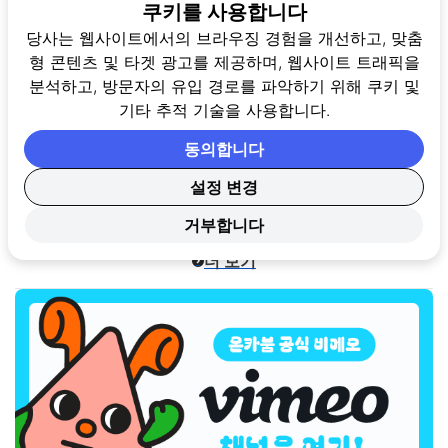
쿠키를 사용합니다
당사는 웹사이트에서의 브라우징 경험을 개선하고, 맞춤
형 콘텐츠 및 타겟 광고를 제공하며, 웹사이트 트래픽을
분석하고, 방문자의 유입 경로를 파악하기 위해 쿠키 및
기타 추적 기술을 사용합니다.
동의합니다
설정 변경
거부합니다
더 보기