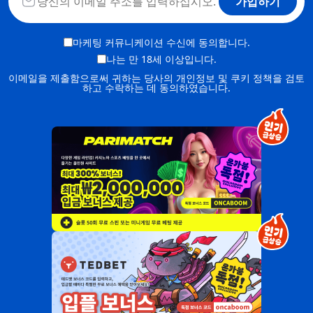
가입하기
마케팅 커뮤니케이션 수신에 동의합니다.
나는 만 18세 이상입니다.
이메일을 제출함으로써 귀하는 당사의 개인정보 및 쿠키 정책을 검토
하고 수락하는 데 동의하였습니다.