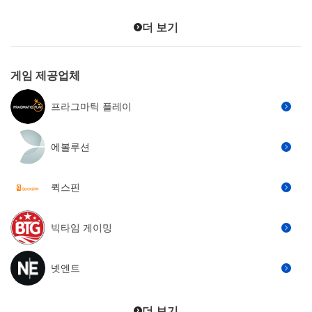
더 보기
게임 제공업체
프라그마틱 플레이
에볼루션
퀵스핀
빅타임 게이밍
넷엔트
더 보기