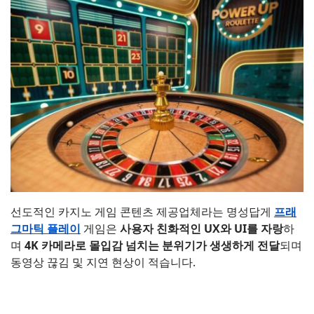
선도적인 카지노 게임 콘텐츠 제공업체라는 명성답게
프래
그마틱 플레이
게임은
사용자 친화적인 UX와 UI를 자랑
하
며
4K 카메라로 몰입감 넘치는 분위기가 생생하게 전달
되며
동영상 끊김 및 지연 현상이 적습니다.