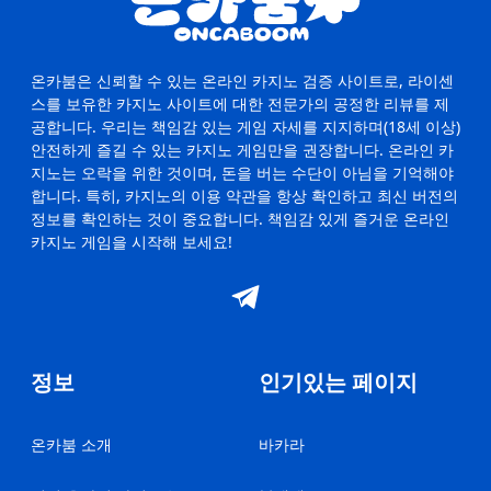
온카붐은 신뢰할 수 있는 온라인 카지노 검증 사이트로, 라이센
스를 보유한 카지노 사이트에 대한 전문가의 공정한 리뷰를 제
공합니다. 우리는 책임감 있는 게임 자세를 지지하며(18세 이상)
안전하게 즐길 수 있는 카지노 게임만을 권장합니다. 온라인 카
지노는 오락을 위한 것이며, 돈을 버는 수단이 아님을 기억해야
합니다. 특히, 카지노의 이용 약관을 항상 확인하고 최신 버전의
정보를 확인하는 것이 중요합니다. 책임감 있게 즐거운 온라인
카지노 게임을 시작해 보세요!
정보
인기있는 페이지
온카붐 소개
바카라