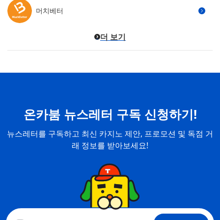
머치베터
더 보기
온카붐 뉴스레터 구독 신청하기!
뉴스레터를 구독하고 최신 카지노 제안, 프로모션 및 독점 거
래 정보를 받아보세요!