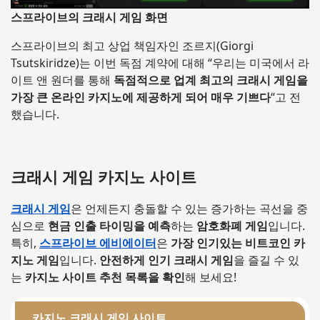
스프라이브의 크래시 게임 화면
스프라이브의 최고 상업 책임자인 조르지(Giorgi
Tsutskiridze)는 이번 독점 계약에 대해 “우리는 미국에서 라
이트 앤 원더를 통해
독점적으로 업계 최고의 크래시 게임을
가장 큰 온라인 카지노에 제공하게 되어 매우 기쁘다
“고 전
했습니다.
크래시 게임 카지노 사이트
크래시 게임
은 언제든지 충돌할 수 있는 증가하는 곡선을 중
심으로
현금 인출 타이밍을 예측
하는
암호화폐 게임
입니다.
특히,
스프라이브 에비에이터
은
가장 인기있는 비트코인 카
지노 게임
입니다.
안전하게 인기 크래시 게임
을 즐길 수 있
는
카지노 사이트 추천 목록을 확인
해 보세요!
카지노 크래시 게임 사이트