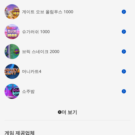
게이트 오브 올림푸스 1000
슈가러쉬 1000
브릭 스네이크 2000
머니카트4
소주밤
더 보기
게임 제공업체