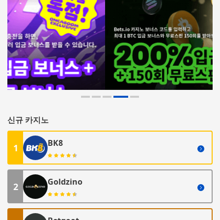
신규 카지노
BK8
1
Goldzino
2