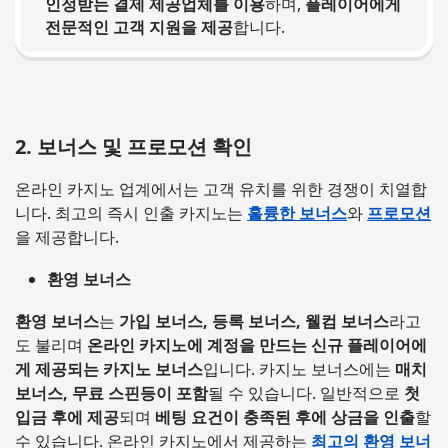
인정받는 결제 제공업체를 이용
하며,
플레이어에게
전문적인 고객 지원을 제공
합니다.
2. 보너스 및 프로모션 확인
온라인 카지노 업계에서는 고객 유치를 위한 경쟁이 치열합
니다. 최고의 즉시 인출 카지노는
훌륭한 보너스
와
프로모션
을 제공합니다.
환영 보너스
환영 보너스
는
가입 보너스, 등록 보너스, 웰컴 보너스
라고
도 불리며
온라인 카지노에 계정을 만드는 신규 플레이어에
게 제공되는 카지노 보너스
입니다. 카지노 보너스에는
매치
보너스, 무료 스핀등이 포함
될 수 있습니다. 일반적으로
첫
입금 후에 제공
되며
베팅 요건이 충족된 후에 상금을 인출
할
수 있습니다. 온라인 카지노에서 제공하는
최고의 환영 보너