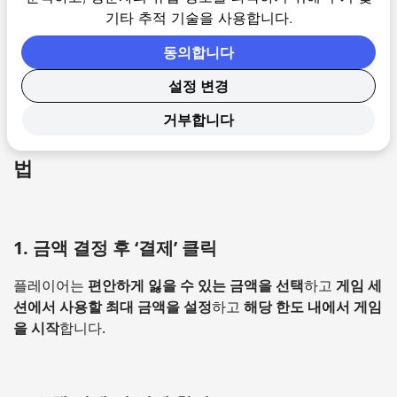
체
관으로부터 무작위로 하는 감사
를 받습니
기타 추적 기술을 사용합니다.
다.
동의합니다
설정 변경
거부합니다
즉시 인출 카지노에서 게임을 시작하는 방
법
1. 금액 결정 후 ‘결제’ 클릭
플레이어는
편안하게 잃을 수 있는 금액을 선택
하고
게임 세
션에서 사용할 최대 금액을 설정
하고
해당 한도 내에서 게임
을 시작
합니다.