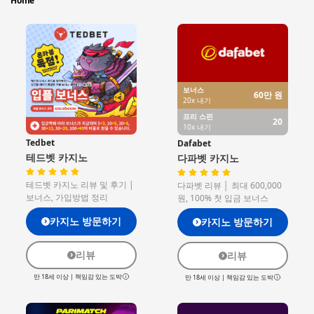
Home
보너스
60만 원
20x 내기
프리 스핀
20
10x 내기
Tedbet
Dafabet
테드벳 카지노
다파벳 카지노
테드벳 카지노 리뷰 및 후기 |
다파벳 리뷰 │ 최대 600,000
보너스, 가입방법 정리
원, 100% 첫 입금 보너스
카지노 방문하기
카지노 방문하기
리뷰
리뷰
만 18세 이상 | 책임감 있는 도박
만 18세 이상 | 책임감 있는 도박