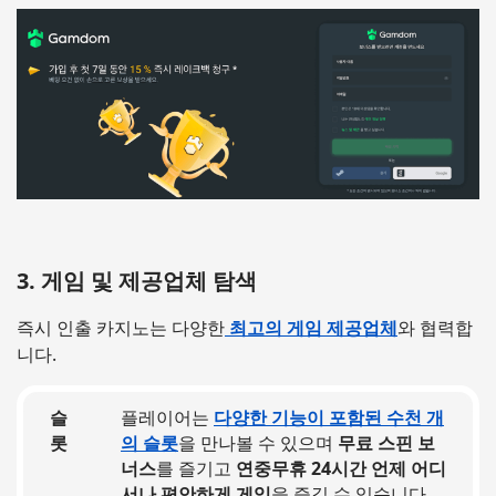
3. 게임 및 제공업체 탐색
즉시 인출 카지노는 다양한
최고의 게임 제공업체
와 협력합
니다.
슬
플레이어는
다양한 기능이 포함된
수천 개
롯
의 슬롯
을 만나볼 수 있으며
무료 스핀 보
너스
를 즐기고
연중무휴 24시간 언제 어디
서나 편안하게 게임
을 즐길 수 있습니다.