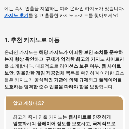
에는 즉시 인출을 지원하는 여러 온라인 카지노가 있습니다.
카지노 후기
를 읽고 훌륭한 카지노 사이트를 찾아보세요!
1. 추천 카지노로 이동
온라인 카지노는
해당 카지노가 어떠한 보안 조치를 준수하
는지 항상 확인
하고,
규제가 엄격한 최고의 카지노 사이트
만
을 소개합니다. 대표적으로
라이선스 보유 여부, 웹 사이트
보안, 믿을만한 게임 제공업체 목록
을 확인하며 이러한 요소
들은 카지노가
공식적인 기관에 의해 규제
되고
플레이어를
보호하는 엄격한 준수 법률을 따라야 함을 보장
합니다.
알고 계셨나요?
최고의 즉시 인출 카지노는
웹사이트를 안전하게
암호화
하여
플레이어 정보를 보호
하고,
국제적으로