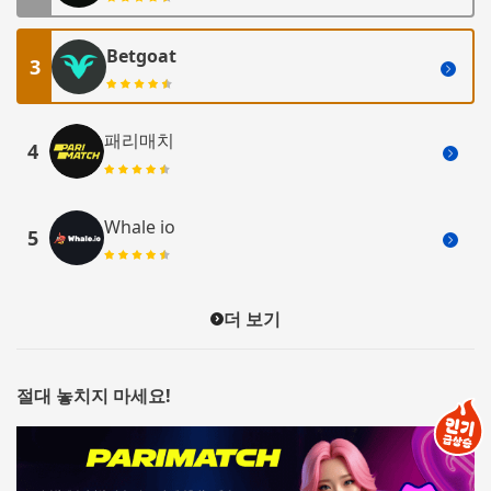
Betgoat
3
패리매치
4
Whale io
5
더 보기
절대 놓치지 마세요!