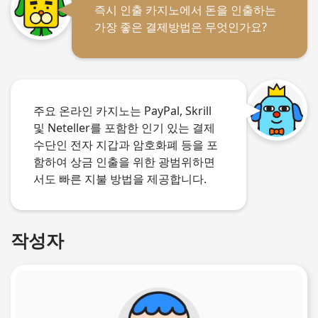
즉시 인출 카지노에서 돈을 인출하는
가장 좋은 결제방법은 무엇인가요?
주요 온라인 카지노는 PayPal, Skrill
및 Neteller를 포함한 인기 있는 결제
수단인 전자 지갑과 암호화폐 등을 포
함하여 상금 인출을 위한 광범위하면
서도 빠른 지불 방법을 제공합니다.
작성자