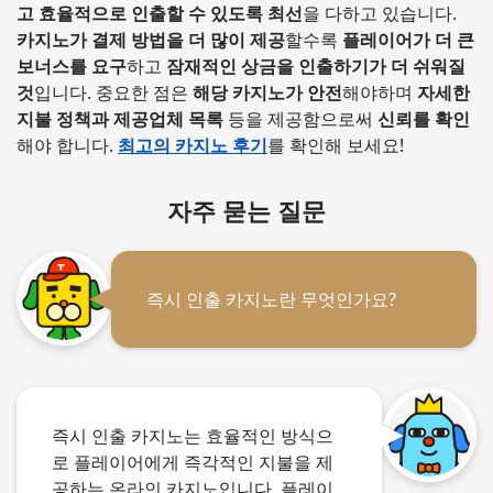
고 효율적으로 인출할 수 있도록 최선
을 다하고 있습니다.
카지노가 결제 방법을 더 많이 제공
할수록
플레이어가 더 큰
보너스를 요구
하고
잠재적인 상금을 인출하기가 더 쉬워질
것
입니다. 중요한 점은
해당 카지노가 안전
해야하며
자세한
지불 정책과 제공업체 목록
등을 제공함으로써
신뢰를 확인
해야 합니다.
최고의 카지노 후기
를 확인해 보세요!
자주 묻는 질문
즉시 인출 카지노란 무엇인가요?
즉시 인출 카지노는 효율적인 방식으
로 플레이어에게 즉각적인 지불을 제
공하는 온라인 카지노입니다. 플레이