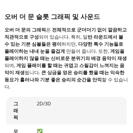
오버 더 문 슬롯 그래픽 및 사운드
오버 더 문의 그래픽
은
전체적으로 군더더기 없이 깔끔하고
직관적으로 구성
되어 있습니다. 특히, 일
반 라운드에서 볼
수 있는 기본 심볼들은 평이
하지만,
다양한 특수 기능들로
플레이하는 내내 눈을 즐겁게
만들어 줍니다. 또한,
게임을
플레이하지 않을 때는 신비로운 분위기의 배경 음악이 재생
되며,
게임 플레이를 할 때는 귀엽고 스릴감이 느껴지는 음
악이 재생
됩니다.
큰 상금을 얻은 승리를 했을 때는 익숙한
동요가 흘러나와 기분 좋은 승리의 순간을 만끽
할 수 있습니
다.
그
2D/3D
래
픽
모
✅