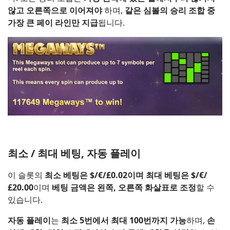
않고 오른쪽으로 이어져야
하며,
같은 심볼의 승리 조합 중
가장 큰 페이 라인만 지급
됩니다.
최소 / 최대 베팅, 자동 플레이
이 슬롯의
최소 베팅은 $/€/£0.02이며 최대 베팅은 $/€/
£20.00
이며
베팅 금액은 왼쪽, 오른쪽 화살표로 조정
할 수
있습니다.
자동 플레이
는
최소 5번에서 최대 100번까지 가능
하며,
손