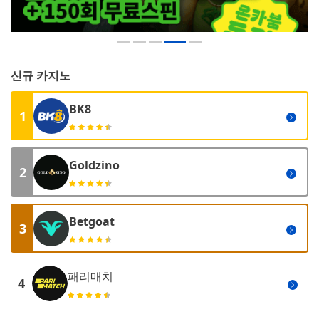
신규 카지노
BK8
1
Goldzino
2
Betgoat
3
패리매치
4