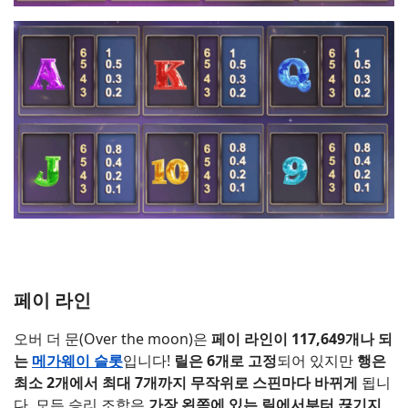
페이 라인
오버 더 문(Over the moon)은
페이 라인이 117,649개나 되
는
메가웨이 슬롯
입니다!
릴은 6개로 고정
되어 있지만
행은
최소 2개에서 최대 7개까지 무작위로 스핀마다 바뀌게
됩니
다. 모든 승리 조합은
가장 왼쪽에 있는 릴에서부터 끊기지