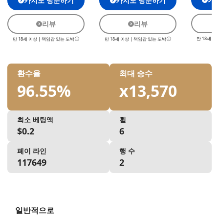
카지노 방문하기
카지노 방문하기
리뷰
리뷰
만 18세 이
만 18세 이상 | 책임감 있는 도박
만 18세 이상 | 책임감 있는 도박
환수율
최대 승수
96.55%
x13,570
최소 베팅액
휠
$0.2
6
페이 라인
행 수
117649
2
일반적으로