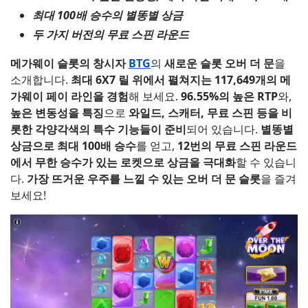
최대 100배 승수의 별똥별 상금
두 가지 버전의 무료 스핀 라운드
메가웨이 슬롯의 창시자
BTG
의
새로운 슬롯 오버 더 문
을
소개합니다.
최대 6X7 릴 위에서 펼쳐지는 117,649개의 메
가웨이 페이 라인을 경험
해 보세요.
96.55%의 높은 RTP
와,
높은 변동성을 특징
으로
와일드, 스캐터, 무료 스핀 등을 비
롯한 각양각색의 특수 기능들이 준비
되어 있습니다.
별똥별
상금으로 최대 100배 승수
를 얻고,
12번의 무료 스핀 라운드
에서 무한 승수가 있는 로켓으로 상금을 극대화
할 수 있습니
다.
가장 뜨거운 우주를 느낄 수 있는 오버 더 문 슬롯
을 즐겨
보세요!