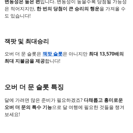
변동성은 높은 편
입니다. 변동성이 높을수록 당첨될 가능성
은 적어지지만,
한 번의 당첨이 큰 승리의 행운
을 가져올 수
도 있습니다!
잭팟 및 최대승리
오버 더 문 슬롯은
잭팟 슬롯
은 아니지만
최대 13,570배의
최대 지불금을 제공
합니다!
오버 더 문 슬롯 특징
달에 가려면 많은 준비가 필요하겠죠?
다채롭고 흥미로운
오버 더 문의 특수 기능
으로 달 여행에 필요한 것들을 챙겨
보세요!