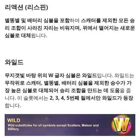
리액션 (리스핀)
별똥별 및 배터리 심볼을 포함
하여
스캐터를 제외한 모든 승
리 조합이 사라진 자리는 비워지며, 위에서 떨어지는 새로운
심볼로 대체
됩니다.
와일드
무지갯빛 바탕 위의 W 글자 심볼은 와일드
입니다. 와일드는
무작위로 스캐터, 별똥별, 배터리 심볼을 제외한 승수가 가
장 높은 심볼로 대체되어 승리 조합을 만드는 데 도움
을 줍
니다. 이 슬롯에서는
2, 3, 4, 5번째 릴에서만 와일드가 등장
합니다.