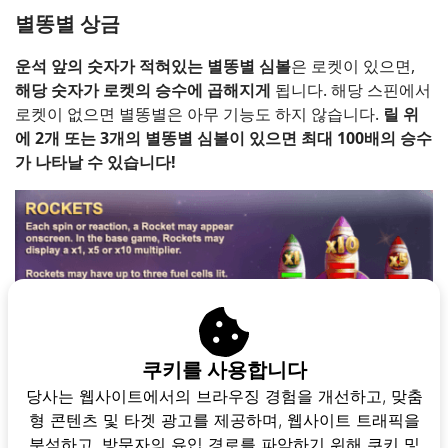
별똥별 상금
운석 앞의 숫자가 적혀있는 별똥별 심볼
은 로켓이 있으면,
해당 숫자가 로켓의 승수에 곱해지게
됩니다. 해당 스핀에서
로켓이 없으면 별똥별은 아무 기능도 하지 않습니다.
릴 위
에 2개 또는 3개의 별똥별 심볼이 있으면 최대 100배의 승수
가 나타날 수 있습니다!
쿠키를 사용합니다
당사는 웹사이트에서의 브라우징 경험을 개선하고, 맞춤
형 콘텐츠 및 타겟 광고를 제공하며, 웹사이트 트래픽을
분석하고, 방문자의 유입 경로를 파악하기 위해 쿠키 및