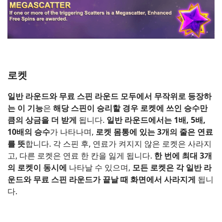
로켓
일반 라운드와 무료 스핀 라운드 모두에서 무작위로 등장하
는 이 기능
은
해당 스핀이 승리할 경우 로켓에 쓰인 승수만
큼의 상금을 더 받게
됩니다.
일반 라운드에서는 1배, 5배,
10배의 승수
가 나타나며,
로켓 몸통에 있는 3개의 줄은 연료
를 뜻
합니다. 각 스핀 후, 연료가 켜지지 않은 로켓은 사라지
고, 다른 로켓은 연료 한 칸을 잃게 됩니다.
한 번에 최대 3개
의 로켓이 동시에
나타날 수 있으며,
모든 로켓은 각 일반 라
운드와 무료 스핀 라운드가 끝날 때 화면에서 사라지게
됩니
다.