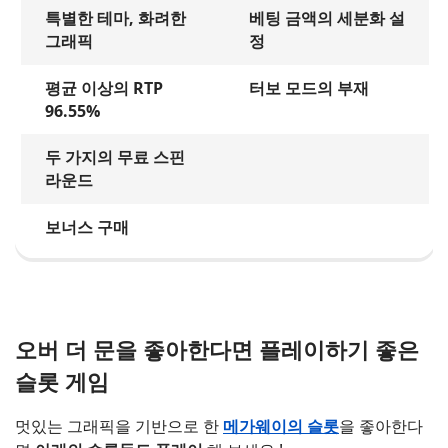
특별한 테마, 화려한
베팅 금액의 세분화 설
그래픽
정
평균 이상의 RTP
터보 모드의 부재
96.55%
두 가지의 무료 스핀
라운드
보너스 구매
오버 더 문을 좋아한다면 플레이하기 좋은
슬롯 게임
멋있는 그래픽을 기반으로 한
메가웨이의 슬롯
을 좋아한다