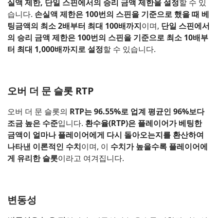
실액 제한, 단일 스핀에서의 승리 금액 제한을 설정
할 수 있
습니다.
손실액 제한은 100번의 스핀을 기준으로 했을 때 베
팅금액의 최소 2배부터 최대 100배까지
이며,
단일 스핀에서
의 승리 금액 제한은 100번의 스핀을 기준으로 최소 10배부
터 최대 1,000배까지로 설정
할 수 있습니다.
오버 더 문 슬롯 RTP
오버 더 문 슬롯의
RTP는 96.55%로 업계 평균인 96%보다
조금 높은 수준
입니다.
환수율(RTP)은 플레이어가 베팅한
금액이 얼마나 플레이어에게 다시 돌아오는지를 환산하여
나타낸 이론적인 수치
이며, 이
수치가 높을수록 플레이어에
게 유리한 슬롯
이라고 여겨집니다.
변동성