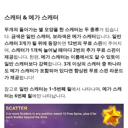
스캐터 & 메가 스캐터
두개의 돌아가는 별 모양을 한 스캐터는 두 종류
가 있습니
다.
금색은 일반 스캐터, 보라색은 메가 스캐터
입니다.
일반
스캐터 3개가 릴 위에 등장
하면
12번의 무료 스핀
이 주어지
며,
스캐터가 1개씩 늘어날 때마다 2번의 추가 무료 스핀이
제공
됩니다. 한편,
메가 스캐터는 이름에서도 알 수 있듯이
일반 스캐터보다 강력
합니다.
3개 이상의 스캐터 중 하나라
도 메가 스캐터가 포함되어 있다면 향상된 무료 스핀 라운드
가 제공
됩니다!
참고로
일반 스캐터는 1~5번째 릴
에서 나타나며,
메가 스캐
터는 6번째 릴
에만 나타납니다.