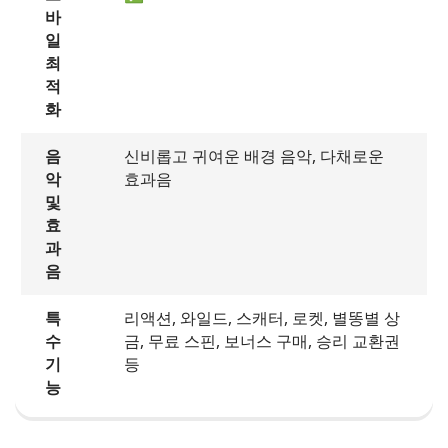
바
일
최
적
화
음
신비롭고 귀여운 배경 음악, 다채로운
악
효과음
및
효
과
음
특
리액션, 와일드, 스캐터, 로켓, 별똥별 상
수
금, 무료 스핀, 보너스 구매, 승리 교환권
기
등
능