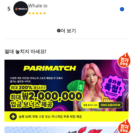
Whale io
5
더 보기
절대 놓치지 마세요!