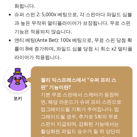
화됩니다.
슈퍼 스핀 2: 5,000x 베팅으로, 각 스핀마다 와일드 심볼
과 높은 무작위 멀티플라이어가 보장됩니다. 무료 스핀
기능은 적용되지 않습니다.
앤티 베팅(Ante Bet): 100x 베팅으로, 무료 스핀 당첨 확
률이 8배 증가하며, 와일드 심볼 당첨 시 최소 x2 멀티플
라이어가 적용됩니다.
젤리 익스프레스에서 “슈퍼 프리 스
핀” 기능이란?
기본 무료 스핀에서 스캐터가 등장하
포키
면, 해당 라운드가 슈퍼 프리 스핀으로
업그레이드될 기회가 주어집니다. 업
그레이드될 경우, 추가로 5회의 무료
스핀이 지급되며, 강화된 기능에서는
활성화된 와일드 승수가 릴 위 상단의