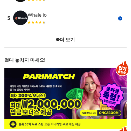
Whale io
5
더 보기
절대 놓치지 마세요!