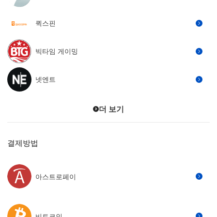
퀵스핀
빅타임 게이밍
넷엔트
더 보기
결제방법
아스트로페이
비트코인