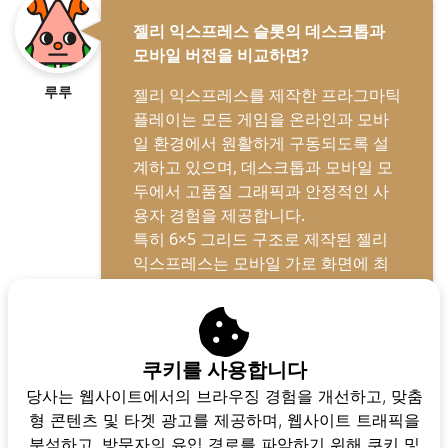
젤리 익스프레스 슬롯의 데스크톱과
모바일 버전을 비교하면?
루루
젤리 익스프레스를 제작한 프라그마틱
플레이는 모든 게임을 온라인과 모바
일 환경에서 원활하게 구동되도록 설
계하고 있으며, 데스크톱과 모바일 모
두에서 고품질 그래픽과 안정적인 사
용자 경험을 제공합니다.
특히 6×5 그리드 구조로 제작된 젤리
익스프레스는 모바일 가로 화면에 최
적화되어 있어 스마트폰에서도 시각적
인 완성도가 크게 떨어지지 않습니다.
모바일에서는 터치 기반 인터페이스를
통해 베팅 금액 조정, 스핀, 자동 플레
쿠키를 사용합니다
이 등을 간단하게 조작할 수 있으며, 최
당사는 웹사이트에서의 브라우징 경험을 개선하고, 맞춤
신 기기에서는 끊김 없는 플레이가 가
형 콘텐츠 및 타겟 광고를 제공하며, 웹사이트 트래픽을
능합니다. 다만, 일부 보급형 또는 구형
분석하고, 방문자의 유입 경로를 파악하기 위해 쿠키 및