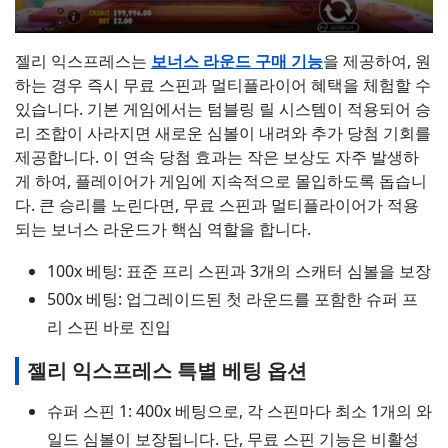
젤리 익스프레스는
보너스 라운드 구매 기능
을 제공하여, 원
하는 경우 즉시 무료 스핀과 멀티플라이어 혜택을 체험할 수
있습니다. 기본 게임에서는 텀블링 릴 시스템이 적용되어 승
리 조합이 사라지면 새로운 심볼이 내려와 추가 당첨 기회를
제공합니다. 이 연속 당첨 효과는 작은 보상도 자주 발생하
게 하여, 플레이어가 게임에 지속적으로 몰입하도록 돕습니
다. 큰 승리를 노린다면, 무료 스핀과 멀티플라이어가 적용
되는 보너스 라운드가 핵심 역할을 합니다.
100x 베팅: 표준 프리 스핀과 3개의 스캐터 심볼을 보장
500x 베팅: 업그레이드된 첫 라운드를 포함한 슈퍼 프
리 스핀 바로 진입
젤리 익스프레스 특별 베팅 옵션
슈퍼 스핀 1: 400x 베팅으로, 각 스핀마다 최소 1개의 와
일드 심볼이 보장됩니다. 단, 무료 스핀 기능은 비활성