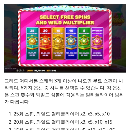
그리드 어디서든 스캐터 3개 이상이 나오면 무료 스핀이 시
작되며, 6가지 옵션 중 하나를 선택할 수 있습니다. 각 옵션
은 스핀 횟수와 와일드 심볼에 적용되는 멀티플라이어 범위
가 다릅니다:
25회 스핀, 와일드 멀티플라이어 x2, x3, x5, x10
20회 스핀, 와일드 멀티플라이어 x3, x5, x10, x15