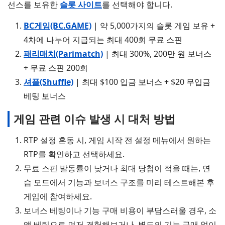
선스를 보유한
슬롯 사이트
를 선택해야 합니다.
BC게임(BC.GAME)
| 약 5,000가지의 슬롯 게임 보유 +
4차에 나누어 지급되는 최대 400회 무료 스핀
패리매치(Parimatch)
| 최대 300%, 200만 원 보너스
+ 무료 스핀 200회
셔플(Shuffle)
| 최대 $100 입금 보너스 + $20 무입금
베팅 보너스
게임 관련 이슈 발생 시 대처 방법
RTP 설정 혼동 시, 게임 시작 전 설정 메뉴에서 원하는
RTP를 확인하고 선택하세요.
무료 스핀 발동률이 낮거나 최대 당첨이 적을 때는, 연
습 모드에서 기능과 보너스 구조를 미리 테스트해본 후
게임에 참여하세요.
보너스 베팅이나 기능 구매 비용이 부담스러울 경우, 소
액 베팅으로 먼저 경험해보거나, 별도의 기능 구매 없이