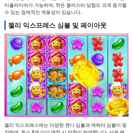
티플라이어가 가능하며, 적은 클러스터 당첨도 크게 증가할
수 있는 잠재적인 역동성이 있습니다.
젤리 익스프레스 심볼 및 페이아웃
젤리 익스프레스에는 다양한 캔디 심볼과 캐릭터 심볼이 등
장하며, 최소 8개 이상 매칭 시 당첨이 발생합니다. 낮은 배