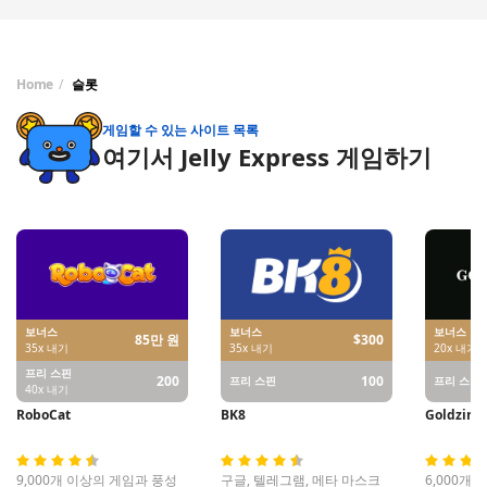
Home
슬롯
게임할 수 있는 사이트 목록
여기서 Jelly Express 게임하기
보너스
보너스
보너스
85만 원
$300
35x 내기
35x 내기
20x 내기
프리 스핀
200
100
프리 스핀
프리 스핀
40x 내기
RoboCat
BK8
Goldzino
9,000개 이상의 게임과 풍성
구글, 텔레그램, 메타 마스크
6,000개