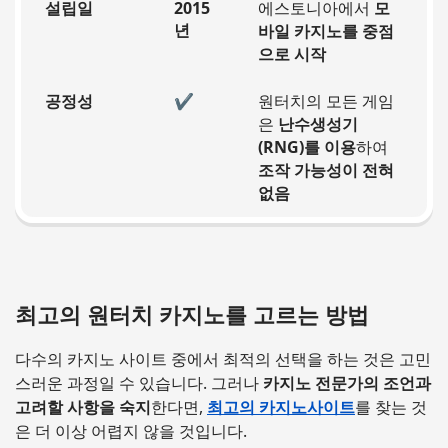
설립일
2015
에스토니아에서
모
년
바일 카지노를 중점
으로 시작
공정성
✔
원터치의 모든 게임
은
난수생성기
(RNG)를 이용
하여
조작 가능성이 전혀
없음
최고의 원터치 카지노를 고르는 방법
다수의 카지노 사이트 중에서 최적의 선택을 하는 것은 고민
스러운 과정일 수 있습니다. 그러나
카지노 전문가의 조언과
고려할 사항을 숙지
한다면,
최고의 카지노사이트
를 찾는 것
은 더 이상 어렵지 않을 것입니다.