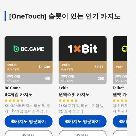
[OneTouch] 슬롯이 있는 인기 카지노
보너스
보너스
$1,600
7 BTC
보너스
45x 내기
40x 내기
프리 스핀
프리 스핀
프리 스핀
400
250
40x 내기
40x 내기
35x 내기
BC.Game
1xbit
Telbet
BC게임 카지노
원엑스빗 카지노
텔벳 카지노
BC GAME 카지노 리뷰 및 후
1xBit 후기 및 리뷰 | 가입 방
텔벳 카지노 후
기 | bc게임 보너스 총정리
법, 보너스 정리
시 최대 1BTC
카지노 방문하기
카지노 방문하기
카지노
리뷰
리뷰