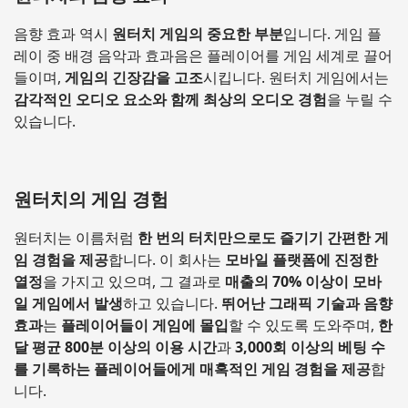
음향 효과 역시
원터치 게임의 중요한 부분
입니다. 게임 플
레이 중 배경 음악과 효과음은 플레이어를 게임 세계로 끌어
들이며,
게임의 긴장감을 고조
시킵니다. 원터치 게임에서는
감각적인 오디오 요소와 함께 최상의 오디오 경험
을 누릴 수
있습니다.
원터치의 게임 경험
원터치는 이름처럼
한 번의 터치만으로도 즐기기 간편한 게
임 경험을 제공
합니다. 이 회사는
모바일 플랫폼에 진정한
열정
을 가지고 있으며, 그 결과로
매출의 70% 이상이 모바
일 게임에서 발생
하고 있습니다.
뛰어난 그래픽 기술과 음향
효과
는
플레이어들이 게임에 몰입
할 수 있도록 도와주며,
한
달 평균 800분 이상의 이용 시간
과
3,000회 이상의 베팅 수
를 기록하는 플레이어들에게 매혹적인 게임 경험을 제공
합
니다.