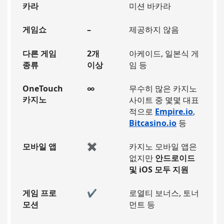
카라
미션 바카라
게임쇼
–
제공하지 않음
다른 게임
2개
아케이드, 일본식 게
종류
이상
임 등
OneTouch
∞
무수히 많은 카지노
카지노
사이트 중 몇몇 대표
적으로
Empire.io
,
Bitcasino.io
등
모바일 앱
✖
카지노 모바일 앱은
없지만
안드로이드
및 iOS 모두 지원
게임 프로
✔
로열티 보너스, 토너
모션
먼트 등