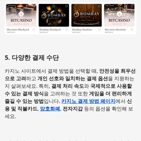
5. 다양한 결제 수단
카지노 사이트에서 결제 방법을 선택할 때,
안전성을 최우선
으로 고려
하고
개인 선호와 일치하는 결제 옵션
을 지원하는
지 살펴보세요. 특히,
결제 처리 속도
와
국제적으로 사용할
수 있는 결제 방식
을 고려하는 것 또한
게임을 더 편리하게
즐길 수 있는 방법
입니다.
카지노 결제 방법 페이지
에서
신
용 및 직불카드
,
암호화폐
,
전자지갑
등의 옵션을 확인해 보
세요.