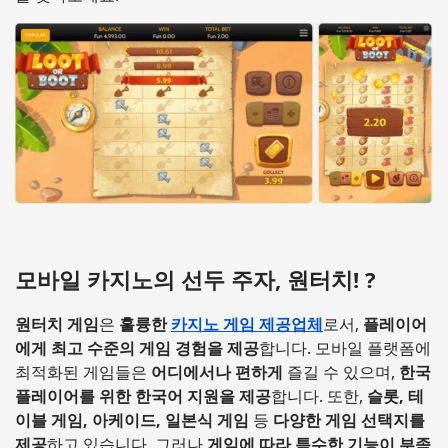
모바일 카지노의 선두 주자, 원터치! ?
원터치 게임
은
훌륭한
카지노 게임 제공업체
로서,
플레이어
에게 최고 수준의 게임 경험을 제공
합니다. 모바일 플랫폼에
최적화된 게임들은
어디에서나 편하게
즐길 수 있으며,
한국
플레이어를 위한 한국어 지원을 제공
합니다. 또한,
슬롯, 테
이블 게임, 아케이드, 일본식 게임
등
다양한 게임 선택지를
제공
하고 있습니다. 그러나
게임에 따라 특수한 기능이 부족