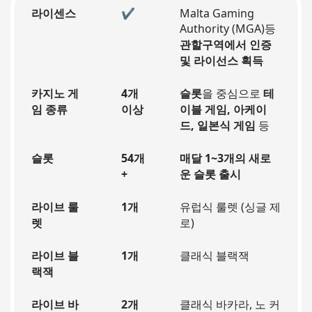
라이센스
✔
Malta Gaming
Authority (MGA)등
관할구역에서 인증
및 라이선스 획득
카지노 게
4개
슬롯
을 중심으로
테
임 종류
이상
이블 게임, 아케이
드, 일본식 게임
등
슬롯
54개
매달 1~3개의 새로
+
운 슬롯 출시
라이브 룰
1개
유럽식 룰렛 (싱글 제
렛
로)
라이브 블
1개
클래식 블랙잭
랙잭
라이브 바
2개
클래식 바카라, 노 커