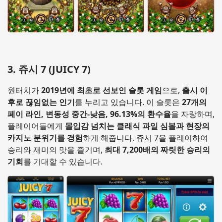
3. 쥬시 7 (JUICY 7)
원터치가
2019년에 최초로 선보인 슬롯 게임
으로,
출시 이
후로 끊임없는 인기
를 누리고 있습니다. 이 슬롯은
27개의
페이 라인, 변동성 중간-낮음, 96.13%의 환수율
을 자랑하며,
플레이어들에게
몰입감 넘치는 클래식 과일 심볼과 현장의
카지노 분위기를 경험
하게 해줍니다. 쥬시 7을 플레이하여
승리와 재미의 맛을 즐기며,
최대 7,200배의 짜릿한 승리의
기회
를 기대할 수 있습니다.