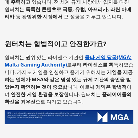
데
주력
하고 있습니다. 전 세계 규제 시장에서 입지를 다진
원터치는
독특한 콘텐츠로 극동, 유럽, 아프리카, 라틴 아메
리카 등 광범위한 시장에서 큰 성공
을 거두고 있습니다.
원터치는 합법적이고 안전한가요?
원터치는 권위 있는 라이센스 기관인
몰타 게임 당국(MGA;
Malta Gaming Authority)
로부터
라이센스를 획득
하였습
니다. 카지노 게임을 안심하고 즐기기 위해서는
게임을 제공
하는 업체가 MGA와 같은 명성 있는 규제 기관의 승인을 받
았는지 확인하는 것이 중요
합니다. 이로써
게임은 합법적
이
며
안전한 게임 환경을 보장
합니다. 원터치는
플레이어들의
확신을 최우선
으로 여기고 있습니다.