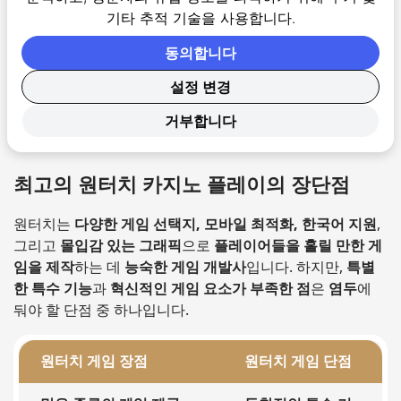
기타 추적 기술을 사용합니다.
동의합니다
설정 변경
거부합니다
최고의 원터치 카지노 플레이의 장단점
원터치는
다양한 게임 선택지, 모바일 최적화, 한국어 지원
,
그리고
몰입감 있는 그래픽
으로
플레이어들을 홀릴 만한 게
임을 제작
하는 데
능숙한 게임 개발사
입니다. 하지만,
특별
한 특수 기능
과
혁신적인 게임 요소가 부족한 점
은
염두
에
둬야 할 단점 중 하나입니다.
원터치 게임 장점
원터치 게임 단점