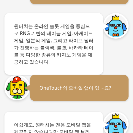
원터치는 온라인 슬롯 게임을 중심으
로 RNG 기반의 테이블 게임, 아케이드
게임, 일본식 게임, 그리고 라이브 딜러
가 진행하는 블랙잭, 룰렛, 바카라 테이
블 등 다양한 종류의 카지노 게임을 제
공하고 있습니다.
OneTouch의 모바일 앱이 있나요?
아쉽게도, 원터치는 전용 모바일 앱을
제공하지 않습니다만 모바일 웹 브라