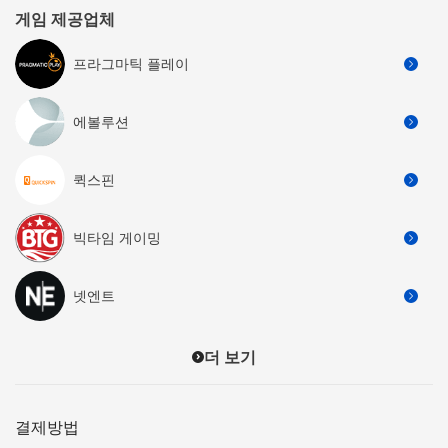
게임 제공업체
프라그마틱 플레이
에볼루션
퀵스핀
빅타임 게이밍
넷엔트
더 보기
결제방법