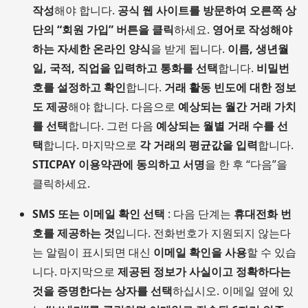
작성
해야 합니다.
공식 웹 사이트를 방문하여 오른쪽 상
단의 “회원 가입” 버튼을 클릭
하세요.
영어로 작성해야
하는 자세한 온라인 양식
을 받게 됩니다.
이름, 생년월
일, 국적, 직업을 입력하고 통화를 선택
합니다.
비밀번
호를 설정하고 확인
합니다.
거래 활동 빈도에 대한 정보
도 제공
해야 합니다. 다음으로
예상되는 월간 거래 가치
를 선택
합니다. 그런 다음
예상되는 월별 거래 수를 선
택
합니다. 마지막으로
각 거래의 평균값을 입력
합니다.
STICPAY 이용약관에 동의하고 서명
을 한 후 “다음”을
클릭하세요.
SMS 또는 이메일 확인 선택
: 다음 단계는
휴대전화 번
호를 제공하는 것
입니다. 전화번호가 지원되지 않는다
는 알림이 표시되면 대신
이메일 확인을 사용
할 수 있습
니다. 마지막으로
제공된 정보가 사실이고 정확하다는
것을 증명한다는 상자를 선택
하십시오. 이메일 옆에 있