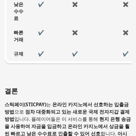
낮은
✔
✖
✖
수수
료
빠른
✔
✖
✖
거래
규제
✔
✔
✔
결론
스틱페이(STICPAY)
는
온라인 카지노에서 선호하는 입출금
방법
으로
점차 대중화되고 있는 새로운 국제 전자지갑 결제
방법
입니다. 플레이어들은 이 서비스를 통해
현지 은행 송금
을 사용하여 자금을 입금하고 온라인 카지노에서 상금을 훨
씬 빠르고 낮은 수수료로 인출할 수 있어 선호
합니다.
아시