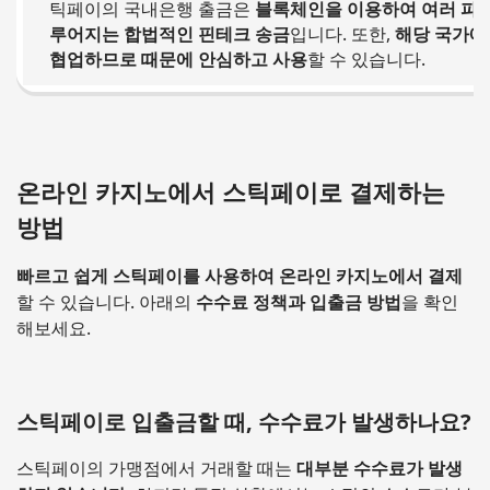
틱페이의 국내은행 출금은
블록체인을 이용하여 여러 파
루어지는 합법적인 핀테크 송금
입니다. 또한,
해당 국가에
협업하므로 때문에 안심하고 사용
할 수 있습니다.
온라인 카지노에서 스틱페이로 결제하는
방법
빠르고 쉽게 스틱페이를 사용하여 온라인 카지노에서 결제
할 수 있습니다. 아래의
수수료 정책과 입출금 방법
을 확인
해보세요.
스틱페이로 입출금할 때, 수수료가 발생하나요?
스틱페이의 가맹점에서 거래할 때는
대부분 수수료가 발생