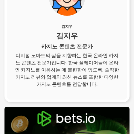
김지우
김지우
카지노 콘텐츠 전문가
디지털 노마드의 삶을 지향하는 한국 온라인 카지
노 콘텐츠 전문가입니다. 한국 플레이어들이 온라
인 카지노를 이용하는 데 불편함이 없도록, 솔직한
카지노 리뷰와 업계의 최신 뉴스를 포함한 다양한
카지노 콘텐츠를 전달합니다.