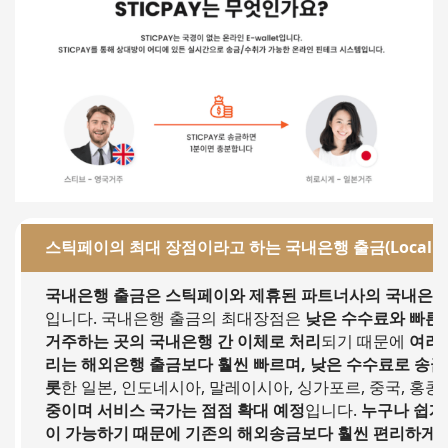
스틱페이의 최대 장점이라고 하는 국내은행 출금(Local Ba
국내은행 출금은 스틱페이와 제휴된 파트너사의 국내은행
입니다. 국내은행 출금의 최대장점은
낮은 수수료와 빠른
거주하는 곳의 국내은행 간 이체로 처리
되기 때문에
여러 
리는 해외은행 출금보다 훨씬 빠르며, 낮은 수수료로 송금
롯
한 일본, 인도네시아, 말레이시아, 싱가포르, 중국, 홍콩
중이며 서비스 국가는 점점 확대 예정
입니다.
누구나 쉽게
이 가능하기 때문에 기존의 해외송금보다 훨씬 편리하게 