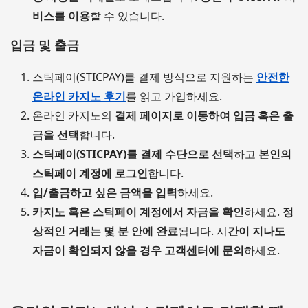
비스를 이용
할 수 있습니다.
입금 및 출금
스틱페이(STICPAY)를 결제 방식으로 지원하는
안전한
온라인 카지노 후기
를 읽고 가입하세요.
온라인 카지노의
결제 페이지로 이동하여 입금 혹은 출
금을 선택
합니다.
스틱페이(STICPAY)를 결제 수단으로 선택
하고
본인의
스틱페이 계정에 로그인
합니다.
입/출금하고 싶은 금액을 입력
하세요.
카지노 혹은 스틱페이 계정에서 자금을 확인
하세요.
정
상적인 거래는 몇 분 안에 완료
됩니다. 시
간이 지나도
자금이 확인되지 않을 경우 고객센터에 문의
하세요.