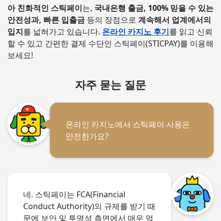
아 친화적인 스틱페이
는,
국내은행 출금, 100% 믿을 수 있는
안전성과, 빠른 입출금
등의 장점으로
계속해서 업계에서의
입지
를 넓혀가고 있습니다.
온라인 카지노 후기
를 읽고 신뢰
할 수 있고 간편한 결제 수단인 스틱페이(STICPAY)를 이용해
보세요!
자주 묻는 질문
온라인 카지노에서 스틱페이 사용은
안전한가요?
네. 스틱페이는 FCA(Financial
Conduct Authority)의 규제를 받기 때
문에 보안 및 투명성 측면에서 매우 엄