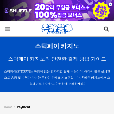
스틱페이 카지노
스틱페이 카지노의 안전한 결제 방법 가이드
스틱페이(STICPAY)는 국경이 없는 전자지갑 결제 수단이며, 어디에 있든 실시간
으로 송금 및 수취가 가능한 온라인 핀테크 시스템입니다. 온라인 카지노에서 스
틱페이로 간단하고 안전하게 거래하세요!
Home
Payment