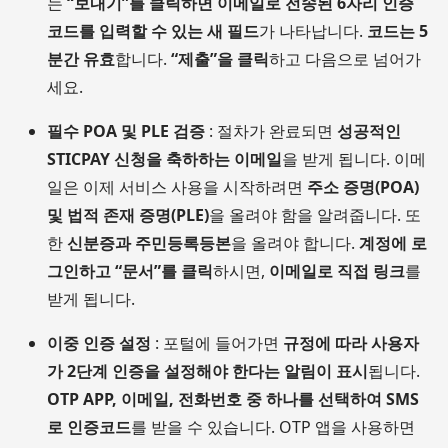
는
“보내기”를 클릭하면 이메일로 전송된 6자리 인증
코드를 입력할 수 있는 새 필드
가 나타납니다.
코드는 5
분간 유효
합니다.
“제출”을 클릭
하고 다음으로 넘어가
세요.
필수 POA 및 PLE 검증
: 절차가 완료되면
성공적인
STICPAY 신청을 축하하는 이메일
을 받게 됩니다. 이메
일은 이제 서비스 사용을 시작하려면
주소 증명(POA)
및 법적 존재 증명(PLE)
을 올려야 함을 알려줍니다. 또
한
신분증과 주민등록등본
을 올려야 합니다.
계정에 로
그인하고 “문서”를 클릭
하시면,
이메일로 직접 링크
를
받게 됩니다.
이중 인증 설정
: 포털에 들어가면
규정에 따라 사용자
가 2단계 인증을 설정해야 한다는 알림이 표시
됩니다.
OTP APP, 이메일, 전화번호 중 하나를 선택하여 SMS
로 인증코드
를 받을 수 있습니다. OTP 앱을 사용하면