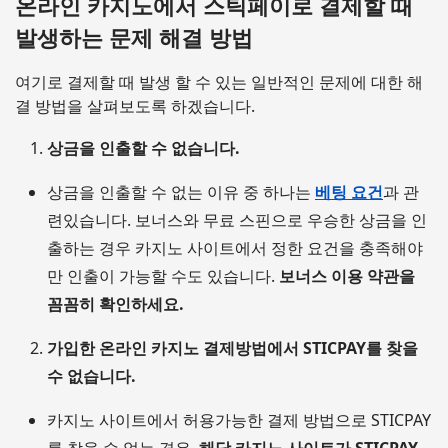
온라인 카지노에서 스틱페이로 결제할 때
발생하는 문제 해결 방법
여기로 결제할 때 발생 할 수 있는 일반적인 문제에 대한 해
결 방법을 살펴보도록 하겠습니다.
상금을 인출할 수 없습니다.
상금을 인출할 수 없는 이유 중 하나는
베팅 요건
과 관
련있습니다. 보너스와 무료 스핀으로 우승한 상금을 인
출하는 경우 카지노 사이트에서 정한 요건을 충족해야
만 인출이 가능할 수도 있습니다.
보너스 이용 약관을
꼼꼼히 확인하세요.
가입한 온라인 카지노 결제방법에서 STICPAY를 찾을
수 없습니다.
카지노 사이트에서 허용가능한 결제 방법으로 STICPAY
를 찾을 수 없는 경우,
해당 카지노 사이트가 STICPAY