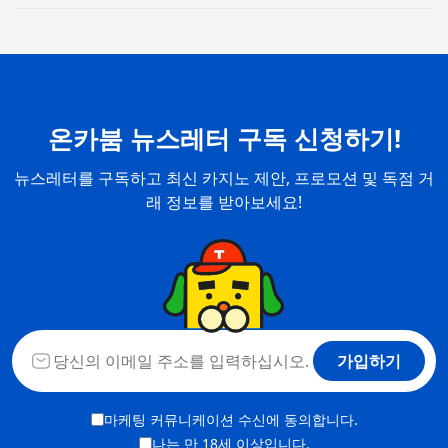
온카붐 뉴스레터 구독 신청하기!
뉴스레터를 구독하고 최신 카지노 제안, 프로모션 및 독점 거
래 정보를 받아보세요!
가입하기
마케팅 커뮤니케이션 수신에 동의합니다.
나는 만 18세 이상입니다.