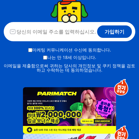
가입하기
마케팅 커뮤니케이션 수신에 동의합니다.
나는 만 18세 이상입니다.
이메일을 제출함으로써 귀하는 당사의 개인정보 및 쿠키 정책을 검토
하고 수락하는 데 동의하였습니다.