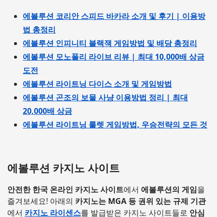
에볼루션 코리안 스피드 바카라 소개 및 후기 | 이용방
법 총정리
에볼루션 인피니티 블랙잭 게임방법 및 배당 총정리
에볼루션 모노폴리 라이브 리뷰 | 최대 10,000배 상금
도전
에볼루션 라이트닝 다이스 소개 및 게임방법
에볼루션 곤조의 보물 사냥 이용방법 정리 | 최대
20,000배 상금
에볼루션 라이트닝 룰렛 게임방법, 우승전략의 모든 것
에볼루션 카지노 사이트
안전한 한국 온라인 카지노 사이트
에서
에볼루션의 게임
을
즐겨보세요! 아래의
카지노는 MGA 등 권위 있는 규제 기관
에서
카지노 라이센스
를 발급받은 카지노 사이트들로
안심