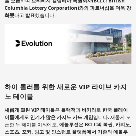
을 오픈
하며
브리티시 컬럼비아 복권회사(BCLC: British
Columbia Lottery Corporation)와의 파트너십을 더욱 강
화했다고 발표
했습니다.
하이 롤러를 위한 새로운 VIP 라이브 카지
노 테이블
새롭게 열린 VIP 테이블
은
블랙잭
과
바카라
로
한국 플레이
어들에게도 인기가 많은 카지노 카드 게임
입니다. 새롭게 오
픈한 두 테이블 이외에도,
에볼루션은 BCLC의 복권, 카지노,
스포츠, 포커, 빙고 및 인스턴트 플랫폼에서 기존의 에볼루