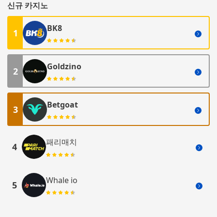
신규 카지노
BK8
1
Goldzino
2
Betgoat
3
패리매치
4
Whale io
5