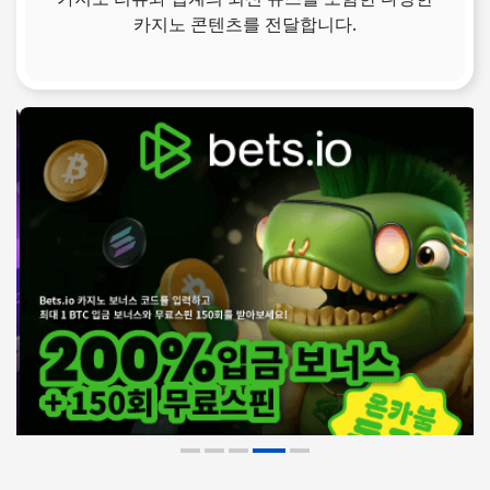
카지노 콘텐츠를 전달합니다.