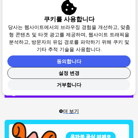
쿠키를 사용합니다
당사는 웹사이트에서의 브라우징 경험을 개선하고, 맞춤
형 콘텐츠 및 타겟 광고를 제공하며, 웹사이트 트래픽을
분석하고, 방문자의 유입 경로를 파악하기 위해 쿠키 및
기타 추적 기술을 사용합니다.
동의합니다
설정 변경
거부합니다
더 보기