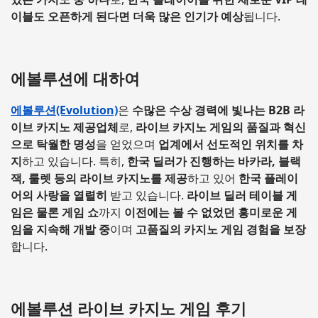
이블도 오픈하게 된다면 더욱 많은 인기가 예상
됩니다.
에볼루션에 대하여
에볼루션(Evolution)
은
수많은 수상 경력에 빛나는 B2B 라
이브 카지노 제공업체
로,
라이브 카지노 게임의 품질과 혁신
으로 탁월한 명성
을 얻었으며
업계에서 선도적인 위치를 차
지
하고 있습니다. 특히,
한국 딜러가 진행하는 바카라, 블랙
잭, 룰렛 등의 라이브 카지노를 제공
하고 있어
한국 플레이
어의 사랑을 열렬히
받고 있습니다.
라이브 딜러 테이블 게
임은 물론 게임 쇼
까지
이전에는 볼 수 없었던 흥미로운 게
임을 지속해 개발 중
이며
고품질의 카지노 게임 경험을 보장
합니다.
에볼루션 라이브 카지노 게임 후기