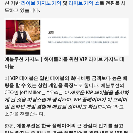
션 기반
라이브 카지노 게임
및
라이브 게임 쇼
로 전환을 시
도
하고 있습니다.
에볼루션 카지노 | 하이롤러를 위한 VIP 라이브 카지노 테
이블
이
VIP 테이블
은
일반 테이블의 최대 베팅 금액보다 높은 베
팅을 할 수 있는 상한 게임을 특징
으로 합니다. 에볼루션의
CEO인 Jeff Miller는
“우리는 이
새로운 VIP 테이블을 출시하
게 된 것을 자랑스럽게 생각
하며,
VIP 플레이어가 이 프리미
엄 온라인 게임 경험에 매료될 것이라고 확신
합니다.”
라고
소감을 전했습니다.
한편,
에볼루션은 한국 플레이어의 큰 관심과 인기를 끌고
있는 카지노 중 하나
로,
한국 플레이어를 위한 새로운 VIP 테