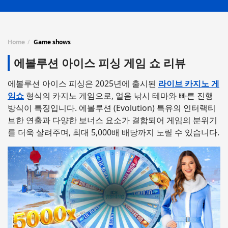
Home
Game shows
에볼루션 아이스 피싱 게임 쇼 리뷰
에볼루션 아이스 피싱은 2025년에 출시된
라이브 카지노 게
임쇼
형식의 카지노 게임으로, 얼음 낚시 테마와 빠른 진행
방식이 특징입니다. 에볼루션 (Evolution) 특유의 인터랙티
브한 연출과 다양한 보너스 요소가 결합되어 게임의 분위기
를 더욱 살려주며, 최대 5,000배 배당까지 노릴 수 있습니다.