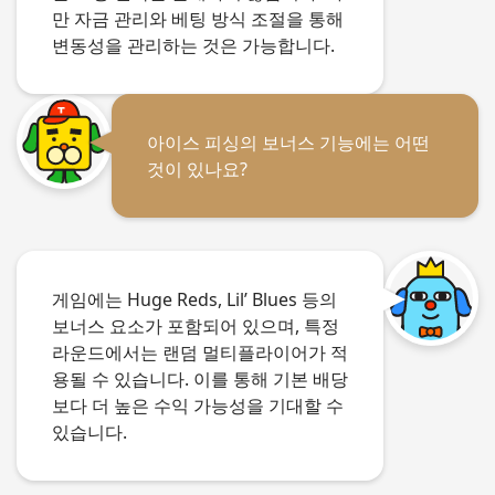
만 자금 관리와 베팅 방식 조절을 통해
변동성을 관리하는 것은 가능합니다.
아이스 피싱의 보너스 기능에는 어떤
것이 있나요?
게임에는 Huge Reds, Lil’ Blues 등의
보너스 요소가 포함되어 있으며, 특정
라운드에서는 랜덤 멀티플라이어가 적
용될 수 있습니다. 이를 통해 기본 배당
보다 더 높은 수익 가능성을 기대할 수
있습니다.