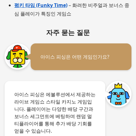
펑키 타임 (Funky Time)
– 화려한 비주얼과 보너스 중
심 플레이가 특징인 게임쇼
자주 묻는 질문
아이스 피싱은 어떤 게임인가요?
아이스 피싱은 에볼루션에서 제공하는
라이브 게임쇼 스타일 카지노 게임입
니다. 플레이어는 다양한 배당 구간과
보너스 세그먼트에 베팅하며 랜덤 멀
티플라이어를 통해 추가 배당 기회를
얻을 수 있습니다.