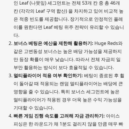
인 Leaf (나뭇잎) 세그먼트는 전체 53개 칸 중 총 46개
칸 (각각의 Leaf 구역 합산) 을 차지하고 있어 비교적 높
은 적중 빈도를 제공합니다. 장기적으로 안정적인 플레
이를 원한다면 Leaf 베팅 위주 전략이 유리할 수 있습니
다.
보너스 베팅은 예산을 제한해 활용하기:
Huge Reds와
같은 고변동성 보너스는 높은 배당 가능성을 제공하지
만 등장 확률이 매우 낮습니다. 따라서 전체 자금의 일
부만 활용하는 방식이 보다 효율적일 수 있습니다.
멀티플라이어 적용 여부 확인하기:
베팅이 종료된 후 휠
이 돌아갈 때 적용되는 랜덤 멀티플라이어는 배당에 큰
영향을 줄 수 있습니다. 특히 보너스 세그먼트에 높은
멀티플라이어가 적용된 경우 더욱 높은 수익 가능성을
기대할 수 있습니다.
빠른 게임 진행 속도를 고려해 자금 관리하기:
아이스
피싱은 한 라운드가 채 1분도 걸리지 않을 만큼 매우 빠