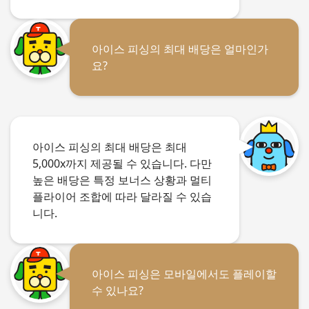
아이스 피싱의 최대 배당은 얼마인가
요?
아이스 피싱의 최대 배당은 최대
5,000x까지 제공될 수 있습니다. 다만
높은 배당은 특정 보너스 상황과 멀티
플라이어 조합에 따라 달라질 수 있습
니다.
아이스 피싱은 모바일에서도 플레이할
수 있나요?