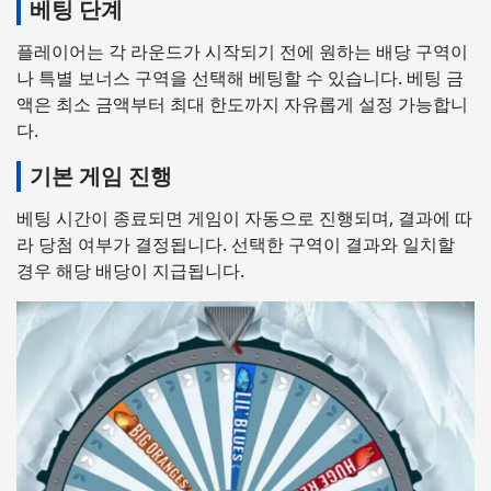
베팅 단계
플레이어는 각 라운드가 시작되기 전에 원하는 배당 구역이
나 특별 보너스 구역을 선택해 베팅할 수 있습니다. 베팅 금
액은 최소 금액부터 최대 한도까지 자유롭게 설정 가능합니
다.
기본 게임 진행
베팅 시간이 종료되면 게임이 자동으로 진행되며, 결과에 따
라 당첨 여부가 결정됩니다. 선택한 구역이 결과와 일치할
경우 해당 배당이 지급됩니다.