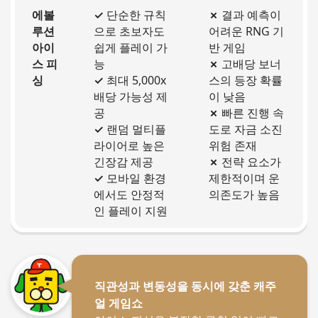
에볼
✓
단순한 규칙
✗
결과 예측이
루션
으로 초보자도
어려운 RNG 기
아이
쉽게 플레이 가
반 게임
스 피
능
✗
고배당 보너
싱
✓
최대 5,000x
스의 등장 확률
배당 가능성 제
이 낮음
공
✗
빠른 진행 속
✓
랜덤 멀티플
도로 자금 소진
라이어로 높은
위험 존재
긴장감 제공
✗
전략 요소가
✓
모바일 환경
제한적이며 운
에서도 안정적
의존도가 높음
인 플레이 지원
직관성과 변동성을 동시에 갖춘 캐주
얼 게임쇼