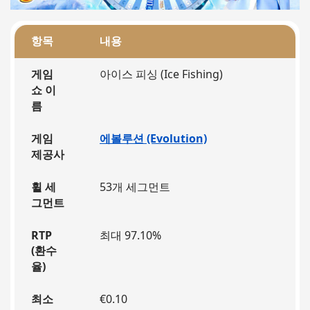
항목
내용
게임
아이스 피싱 (Ice Fishing)
쇼 이
름
게임
에볼루션 (Evolution)
제공사
휠 세
53개 세그먼트
그먼트
RTP
최대 97.10%
(환수
율)
최소
€0.10