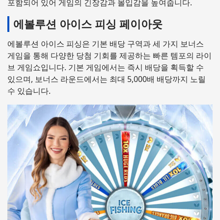
포함되어 있어 게임의 긴장감과 몰입감을 높여줍니다.
에볼루션 아이스 피싱 페이아웃
에볼루션 아이스 피싱은 기본 배당 구역과 세 가지 보너스
게임을 통해 다양한 당첨 기회를 제공하는 빠른 템포의 라이
브 게임쇼입니다. 기본 게임에서는 즉시 배당을 획득할 수
있으며, 보너스 라운드에서는 최대 5,000배 배당까지 노릴
수 있습니다.