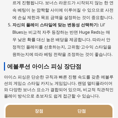
르게 진행됩니다. 보너스 라운드가 시작되지 않는 한 연
속 베팅이 눈 깜짝할 사이에 이루어질 수 있으므로 사전
에 손실 제한과 목표 금액을 설정하는 것이 중요합니다.
자신의 플레이 스타일에 맞는 변동성 선택하기:
Lil’
Blues는 비교적 자주 등장하는 반면 Huge Reds는 매
우 낮은 확률 대신 높은 배당을 제공합니다. 따라서 안
정적인 플레이를 선호하는지, 고위험·고수익 스타일을
원하는지에 따라 베팅 전략을 조정하는 것이 좋습니다.
에볼루션 아이스 피싱 장단점
아이스 피싱은 단순한 규칙과 빠른 진행 속도를 갖춘 에볼루
션의 게임쇼 스타일 카지노 게임입니다. 랜덤 멀티플라이어
와 다양한 보너스 요소가 결합되어 있으며, 비교적 직관적인
플레이 방식으로 초보자도 쉽게 접근할 수 있습니다.
장점
단점