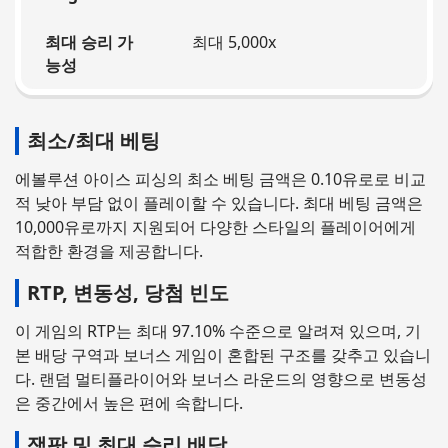
최대 승리 가
최대 5,000x
능성
최소/최대 베팅
에볼루션 아이스 피싱의 최소 베팅 금액은 0.10유로로 비교
적 낮아 부담 없이 플레이할 수 있습니다. 최대 베팅 금액은
10,000유로까지 지원되어 다양한 스타일의 플레이어에게
적합한 환경을 제공합니다.
RTP, 변동성, 당첨 빈도
이 게임의 RTP는 최대 97.10% 수준으로 알려져 있으며, 기
본 배당 구역과 보너스 게임이 혼합된 구조를 갖추고 있습니
다. 랜덤 멀티플라이어와 보너스 라운드의 영향으로 변동성
은 중간에서 높은 편에 속합니다.
잭팟 및 최대 승리 배당