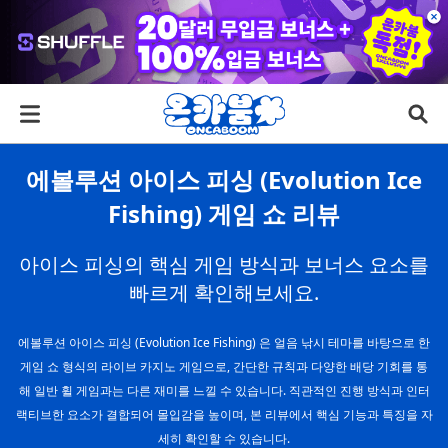
에볼루션 아이스 피싱 (Evolution Ice
Fishing) 게임 쇼 리뷰
아이스 피싱의 핵심 게임 방식과 보너스 요소를
빠르게 확인해보세요.
에볼루션 아이스 피싱 (Evolution Ice Fishing) 은 얼음 낚시 테마를 바탕으로 한
게임 쇼 형식의 라이브 카지노 게임으로, 간단한 규칙과 다양한 배당 기회를 통
해 일반 휠 게임과는 다른 재미를 느낄 수 있습니다. 직관적인 진행 방식과 인터
랙티브한 요소가 결합되어 몰입감을 높이며, 본 리뷰에서 핵심 기능과 특징을 자
세히 확인할 수 있습니다.