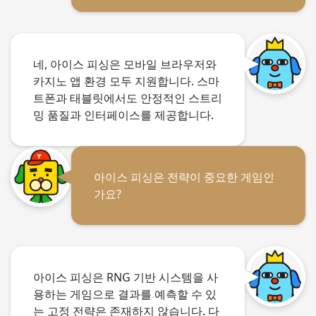
네, 아이스 피싱은 모바일 브라우저와
카지노 앱 환경 모두 지원합니다. 스마
트폰과 태블릿에서도 안정적인 스트리
밍 품질과 인터페이스를 제공합니다.
아이스 피싱은 전략이 중요한 게임인
가요?
아이스 피싱은 RNG 기반 시스템을 사
용하는 게임으로 결과를 예측할 수 있
는 고정 전략은 존재하지 않습니다. 다