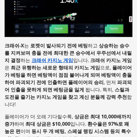
크래쉬-X
는
로켓이 발사되기 전에 베팅
하고
상승하는 승수
를 지켜보며 충돌 전에 최대한 큰 승수에서 우주선에서 내릴
지 결정
하는
크래쉬 카지노 게임
입니다.
크래쉬 카지노 게임
은
최근 유행하는 새로운 형태의 카지노 게임
으로,
플레이어
가 베팅을 하면 베팅액이 점점 불어나게 되며 베팅액이 충돌
하여 파괴되기 전에 인출하면 플레이어의 승리
, 먼저
파괴되
어 인출을 못하게 되면 베팅금을 잃게
됩니다. 특히,
스릴과
도전을 즐기는 카지노 게임을 찾고 계신 분들께 강력 추천
합
니다!
플레이어가 더 오래 기다릴수록,
상금은 최대 10,000배까지
증가
하며
최대 상금은 $10,000
입니다.
환수율은 97%로 꽤
높은 편
이며
동시 두 개 베팅, 스페셜 랭킹 시스템 등의 특수