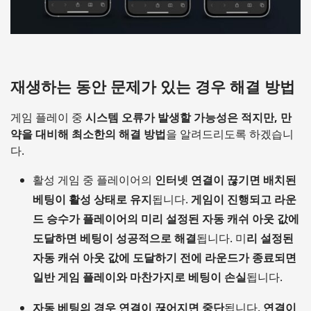
재생하는 동안 문제가 있는 경우 해결 방법
게임 플레이 중
시스템 오류가 발생할 가능성은 적지만, 만
약을 대비해 최소한의 해결 방법
을 알려드리도록 하겠습니
다.
활성 게임 중 플레이어의
인터넷 연결이 끊기면 배치된
베팅이 활성 상태로 유지
됩니다.
게임이 진행되고 라운
드 승수가 플레이어의 미리 설정된 자동 캐쉬 아웃 값에
도달하면 베팅이 성공적으로 해결
됩니다. 미
리 설정된
자동 캐쉬 아웃 값에 도달하기 전에 라운드가 종료되면
일반 게임 플레이와 마찬가지로 베팅이 손실
됩니다.
자동 베팅의 경우 연결이 끊어지면 중단
됩니다.
연결이