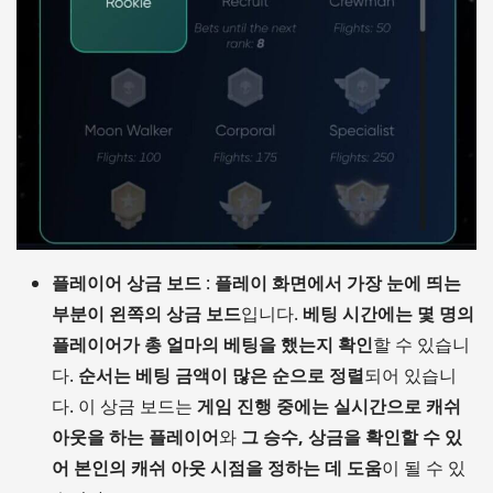
플레이어 상금 보드
:
플레이 화면에서 가장 눈에 띄는
부분이 왼쪽의 상금 보드
입니다.
베팅 시간에는 몇 명의
플레이어가 총 얼마의 베팅을 했는지 확인
할 수 있습니
다.
순서는 베팅 금액이 많은 순으로 정렬
되어 있습니
다. 이 상금 보드는
게임 진행 중에는 실시간으로 캐쉬
아웃을 하는 플레이어
와
그 승수, 상금을 확인할 수 있
어 본인의 캐쉬 아웃 시점을 정하는 데 도움
이 될 수 있