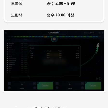
초록색
승수 2.00 ~ 9.99
노란색
승수 10.00 이상