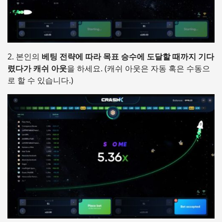
2. 본인의
베팅 전략에 따라 목표 승수에 도달할 때까지 기다
렸다가 캐쉬 아웃
을 하세요. (캐쉬 아웃은 자동 혹은 수동으
로 할 수 있습니다.)