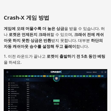
Crash-X 게임 방법
게임에 오래 머물수록 더 높은 상금
을 받을 수 있습니다. 허
나
로켓은 언제든지 크래쉬
할 수 있으며,
크래쉬 전에 캐쉬
아웃 하지 못한 상금은 반환
받지 못합니다. 대부분
하단의
자동 캐쉬아웃 승수를 설정해 두고 플레이
합니다.
1. 이전 라운드가 끝나고
로켓이 출발하기 전 5초 동안 베팅
을 하세요.