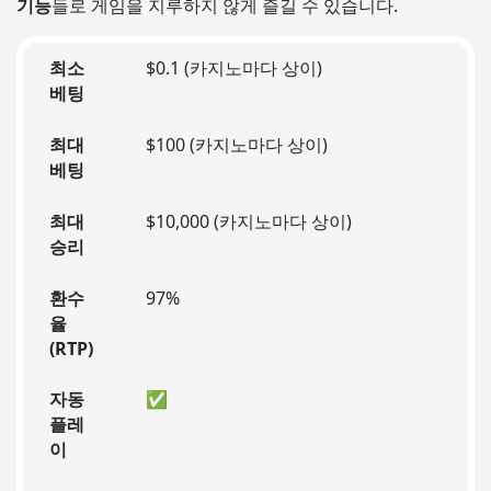
기능
들로 게임을 지루하지 않게 즐길 수 있습니다.
최소
$0.1 (카지노마다 상이)
베팅
최대
$100 (카지노마다 상이)
베팅
최대
$10,000 (카지노마다 상이)
승리
환수
97%
율
(RTP)
자동
✅
플레
이