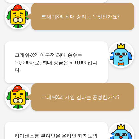
크래쉬X의 최대 승리는 무엇인가요?
크래쉬-X의 이론적 최대 승수는
10,000배로, 최대 상금은 $10,000입니
다.
크래쉬X의 게임 결과는 공정한가요?
라이센스를 부여받은 온라인 카지노의