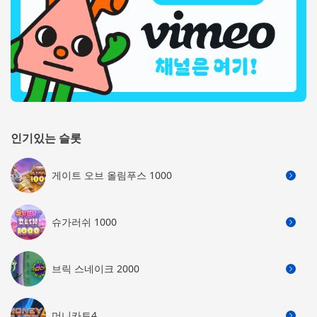
인기있는 슬롯
게이트 오브 올림푸스 1000
슈가러쉬 1000
브릭 스네이크 2000
머니카트4