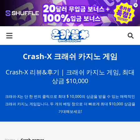
Crash-X 크래쉬 카지노 게임
Crash-X 리뷰&후기 | 크래쉬 카지노 게임, 최대
상금 $10,000
크래쉬-X는 단 한 번의 클릭으로 최대 $ 10,000의 상금을 받을 수 있는 매력적인
크래쉬 카지노 게임입니다. 두 개의 베팅 창으로 더 빠르게 최대 $10,000 상금을
기대해보세요!