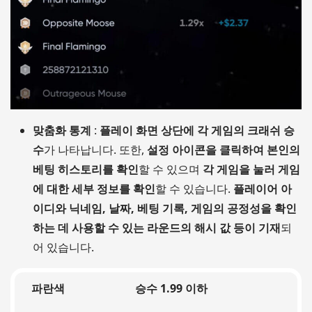
맞춤화 통계
:
플레이 화면 상단에 각 게임의 크래쉬 승
수
가 나타납니다. 또한,
설정 아이콘을 클릭하여 본인의
베팅 히스토리를 확인
할 수 있으며
각 게임을 눌러 게임
에 대한 세부 정보를 확인
할 수 있습니다.
플레이어 아
이디와 닉네임, 날짜, 베팅 기록, 게임의 공정성을 확인
하는 데 사용할 수 있는 라운드의 해시 값 등이 기재
되
어 있습니다.
파란색
승수 1.99 이하