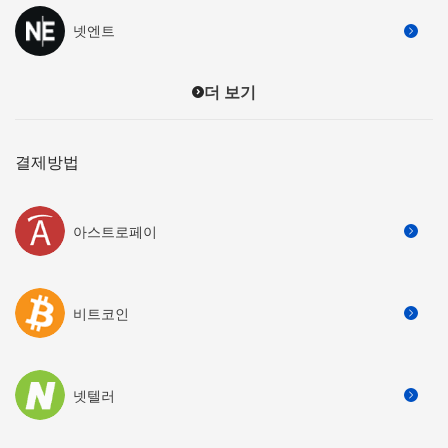
넷엔트
더 보기
결제방법
아스트로페이
비트코인
넷텔러