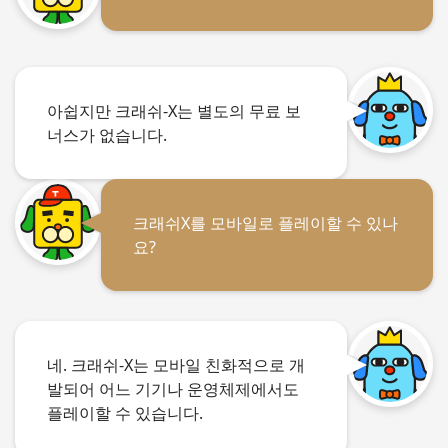
아쉽지만 크래쉬-X는 별도의 무료 보
너스가 없습니다.
크래쉬X를 모바일로 플레이할 수 있나
요?
네. 크래쉬-X는 모바일 친화적으로 개
발되어 어느 기기나 운영체제에서도
플레이할 수 있습니다.