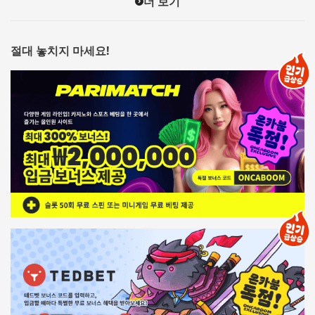
더 보기
절대 놓치지 마세요!